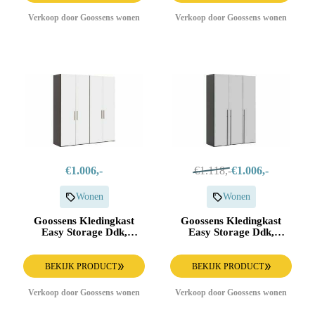
Verkoop door Goossens wonen
Verkoop door Goossens wonen
€1.006,-
€1.118,-
€1.006,-
Wonen
Wonen
Goossens Kledingkast
Goossens Kledingkast
Easy Storage Ddk,
Easy Storage Ddk,
Kledingkast 203 cm
Kledingkast 153 cm
breed, 220 cm hoog, 4x
breed, 220 cm hoog, 3x
draaideur
glas draaideur
BEKIJK PRODUCT
BEKIJK PRODUCT
Verkoop door Goossens wonen
Verkoop door Goossens wonen