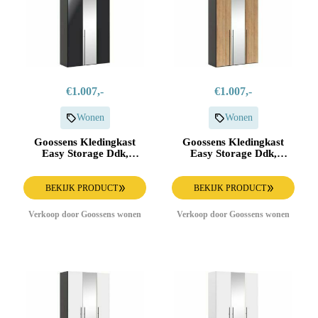
€1.007,-
€1.007,-
Wonen
Wonen
Goossens Kledingkast
Goossens Kledingkast
Easy Storage Ddk,
Easy Storage Ddk,
Kledingkast 153 cm
Kledingkast 153 cm
breed, 220 cm hoog, 2x
breed, 220 cm hoog, 2x
draaideur en 1x spiegel
draaideur en 1x spiegel
BEKIJK PRODUCT
BEKIJK PRODUCT
draaideur midden
draaideur midden
Verkoop door Goossens wonen
Verkoop door Goossens wonen