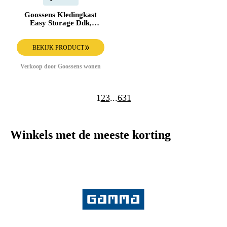
Goossens Kledingkast
Easy Storage Ddk,
Kledingkast 153 cm
breed, 220 cm hoog, 2x
glas draaideur en 1x
BEKIJK PRODUCT
spiegel draaideur midden
Verkoop door Goossens wonen
1
2
3
...
631
Winkels met de meeste korting