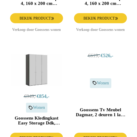
4, 160 x 200 cm
4, 160 x 200 cm
pocketvering
pocketvering
BEKIJK PRODUCT
BEKIJK PRODUCT
Verkoop door Goossens wonen
Verkoop door Goossens wonen
€619,-
€526,-
Wonen
€949,-
€854,-
Wonen
Goossens Tv Meubel
Dagmar, 2 deuren 1 lade
Goossens Kledingkast
1 open vak
Easy Storage Ddk,
Kledingkast 153 cm
breed, 220 cm hoog, 3x