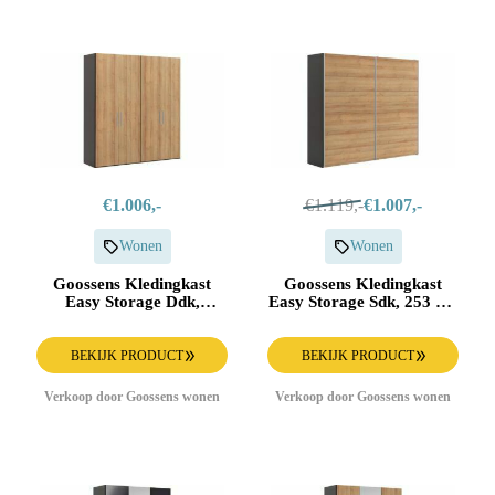
€1.006,-
€1.119,-
€1.007,-
Wonen
Wonen
Goossens Kledingkast
Goossens Kledingkast
Easy Storage Ddk,
Easy Storage Sdk, 253 cm
Kledingkast 203 cm
breed, 220 cm hoog, 2x 3
breed, 220 cm hoog, 4x
paneel schuifdeuren
draaideur
BEKIJK PRODUCT
BEKIJK PRODUCT
Verkoop door Goossens wonen
Verkoop door Goossens wonen