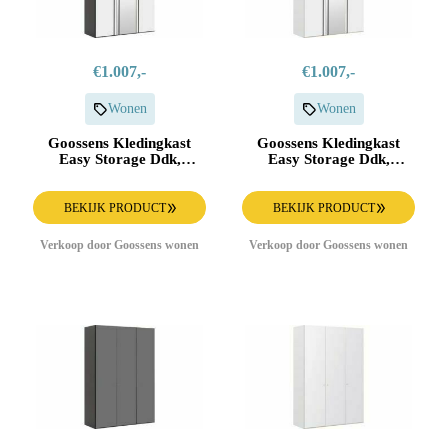
€1.007,-
€1.007,-
Wonen
Wonen
Goossens Kledingkast
Goossens Kledingkast
Easy Storage Ddk,
Easy Storage Ddk,
Kledingkast 153 cm
Kledingkast 153 cm
breed, 220 cm hoog, 2x
breed, 220 cm hoog, 2x
draaideur en 1x spiegel
draaideur en 1x spiegel
BEKIJK PRODUCT
BEKIJK PRODUCT
draaideur midden
draaideur midden
Verkoop door Goossens wonen
Verkoop door Goossens wonen