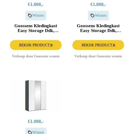
€1.008,-
€1.008,-
Wonen
Wonen
Goossens Kledingkast
Goossens Kledingkast
Easy Storage Ddk,
Easy Storage Ddk,
Kledingkast 153 cm
Kledingkast 153 cm
breed, 220 cm hoog, 3x
breed, 220 cm hoog, 3x
glas draaideur
glas draaideur
BEKIJK PRODUCT
BEKIJK PRODUCT
Verkoop door Goossens wonen
Verkoop door Goossens wonen
€1.008,-
Wonen