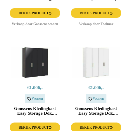
207EURD 207EURD
BEKIJK PRODUCT
BEKIJK PRODUCT
Verkoop door Goossens wonen
Verkoop door Toolmax
€1.006,-
€1.006,-
Wonen
Wonen
Goossens Kledingkast
Goossens Kledingkast
Easy Storage Ddk,
Easy Storage Ddk,
Kledingkast 203 cm
Kledingkast 203 cm
breed, 220 cm hoog, 4x
breed, 220 cm hoog, 4x
draaideur
draaideur
BEKIJK PRODUCT
BEKIJK PRODUCT