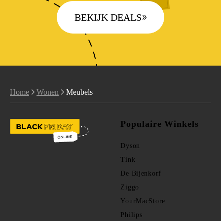
BEKIJK DEALS
Home
Wonen
Meubels
Populaire Winkels
Dyson
Tink
De Bijenkorf
Ziggo
YourMacStore
Philips