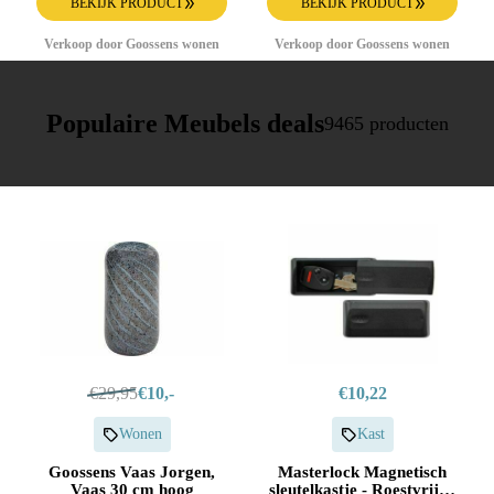
glas draaideur
BEKIJK PRODUCT
BEKIJK PRODUCT
Verkoop door Goossens wonen
Verkoop door Goossens wonen
Populaire Meubels deals
9465 producten
€29,95
€10,-
€10,22
Wonen
Kast
Goossens Vaas Jorgen,
Masterlock Magnetisch
Vaas 30 cm hoog
sleutelkastje - Roestvrije -