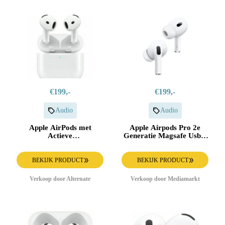
€199,-
€199,-
Audio
Audio
Apple AirPods met
Apple Airpods Pro 2e
Actieve
Generatie Magsafe Usb-c
Ruisonderdrukking (4e
In-ear Draadloze
generatie) hoofdtelefoon
Oordopjes Met Noise-
cancelling Wit
BEKIJK PRODUCT
BEKIJK PRODUCT
Verkoop door Alternate
Verkoop door Mediamarkt