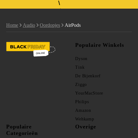
Home
Audio
Oordopjes
AirPods
Populaire Winkels
Dyson
Tink
De Bijenkorf
Ziggo
YourMacStore
Philips
Amazon
Wehkamp
Populaire
Overige
Categorieën