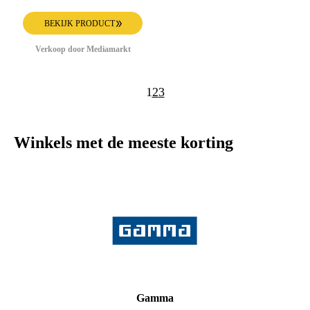
Draadloze Hoofdtelefoon
Met Noise-cancelling
Paars
BEKIJK PRODUCT
Verkoop door Mediamarkt
1
2
3
Winkels met de meeste korting
Gamma