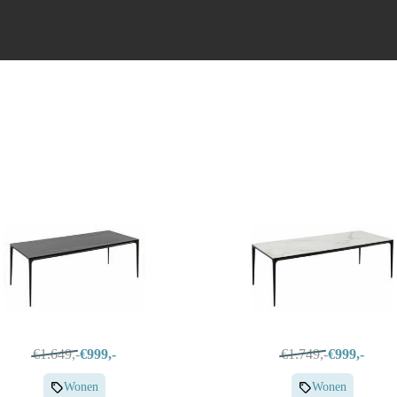
Oven
€1.649,-
€999,-
€1.749,-
€999,-
Wonen
Wonen