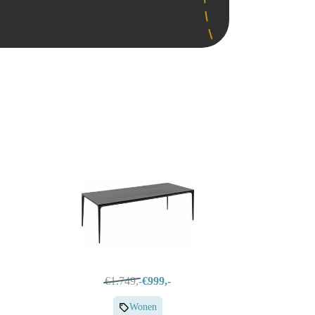
€1.749,-
€999,-
Wonen