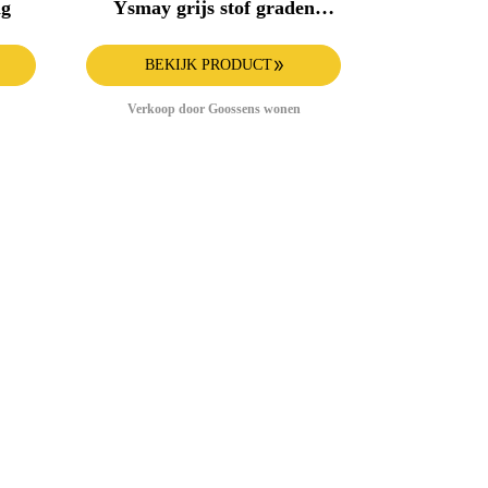
ng
Ysmay grijs stof graden
draaibaar met armleuning,
BEKIJK PRODUCT
Verkoop door Goossens wonen