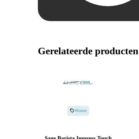
Apple Watch
Keuken
Alle producten & deals
Gerelateerde producten
€1.299,-
€999,-
Wonen
Sage Barista Impress Touch