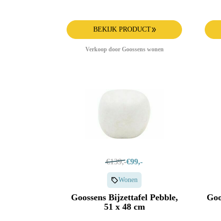
BEKIJK PRODUCT
Verkoop door Goossens wonen
€139,-
€99,-
Wonen
Goossens Bijzettafel Pebble,
Goo
51 x 48 cm