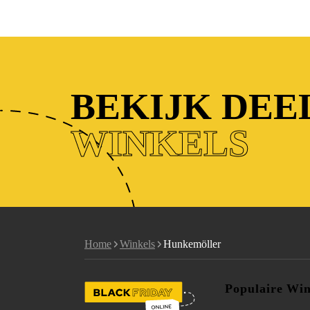
BEKIJK DE
WINKELS
Home
Winkels
Hunkemöller
Populaire Win