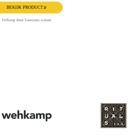
BEKIJK PRODUCT
Verkoop door Goossens wonen