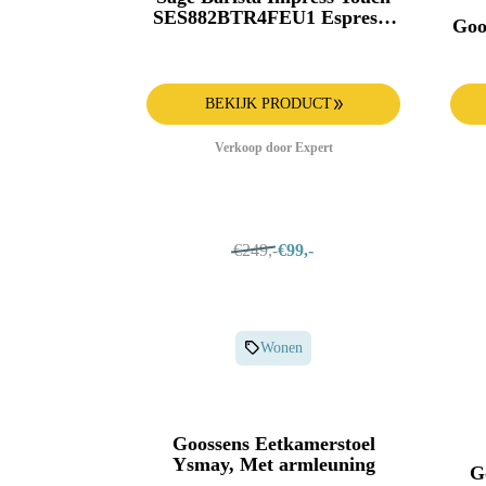
SES882BTR4FEU1 Espresso
Goo
apparaat Zwart
BEKIJK PRODUCT
Verkoop door Expert
€249,-
€99,-
Wonen
Goossens Eetkamerstoel
Ysmay, Met armleuning
G