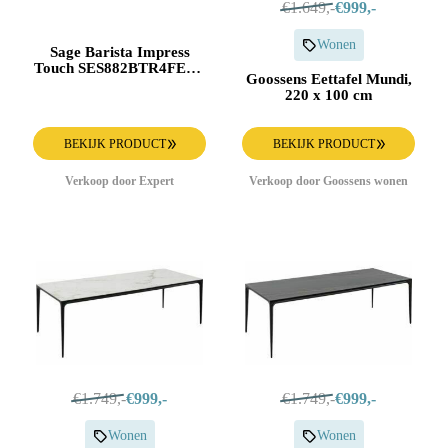
€1.649,-
€999,-
Wonen
Sage Barista Impress
Touch SES882BTR4FEU1
Goossens Eettafel Mundi,
Espresso apparaat Zwart
220 x 100 cm
BEKIJK PRODUCT
BEKIJK PRODUCT
Verkoop door Expert
Verkoop door Goossens wonen
€1.749,-
€999,-
€1.749,-
€999,-
Wonen
Wonen