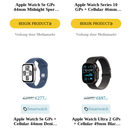
Apple Watch Se GPs
Apple Watch Series 10
44mm Midnight Sport
GPs + Cellular 46mm
Band S/m Smartwatch
Stone Grey Sport Band
Aluminium
S/m Smartwatch Natural
BEKIJK PRODUCT
BEKIJK PRODUCT
Verkoop door Mediamarkt
Verkoop door Mediamarkt
€299,-
€277,-
€889,-
€697,-
Smartwatch
Smartwatch
Apple Watch Se GPs +
Apple Watch Ultra 2 GPs
Cellular 44mm Denim
+ Cellular 49mm Black
Sport Band M/l
Titanium Milanese Loop