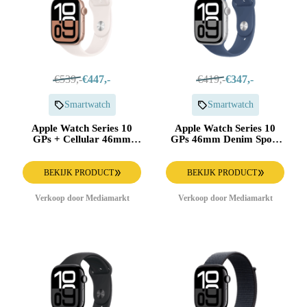
€539,-
€447,-
€419,-
€347,-
Smartwatch
Smartwatch
Apple Watch Series 10
Apple Watch Series 10
GPs + Cellular 46mm
GPs 46mm Denim Sport
Light Blush Sport Band
Band M/l Smartwatch
M/l Smartwatch Rose
Silver
Gold
BEKIJK PRODUCT
BEKIJK PRODUCT
Verkoop door Mediamarkt
Verkoop door Mediamarkt