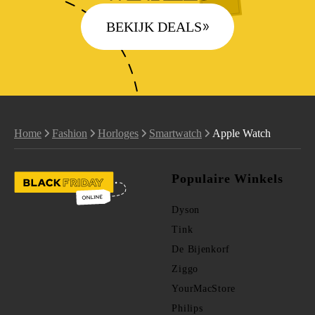
BEKIJK DEALS
Home
Fashion
Horloges
Smartwatch
Apple Watch
Populaire Winkels
Dyson
Tink
De Bijenkorf
Ziggo
YourMacStore
Philips