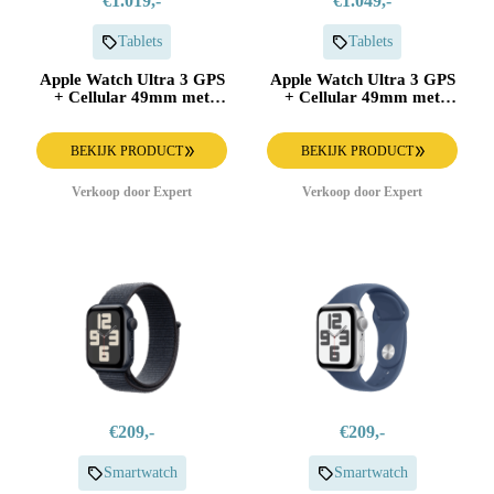
€1.019,-
€1.049,-
Tablets
Tablets
Apple Watch Ultra 3 GPS
Apple Watch Ultra 3 GPS
+ Cellular 49mm met
+ Cellular 49mm met
Milanese Loop - Large
Milanese Loop - Medium
Smartwatch Zwart
Smartwatch Zwart
BEKIJK PRODUCT
BEKIJK PRODUCT
Verkoop door Expert
Verkoop door Expert
€209,-
€209,-
Smartwatch
Smartwatch