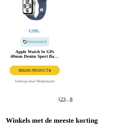
€209,-
Smartwatch
Apple Watch Se GPs
40mm Denim Sport Band
M/l Smartwatch Silver
Aluminium
BEKIJK PRODUCT
Verkoop door Mediamarkt
1
2
3
...
8
Winkels met de meeste korting