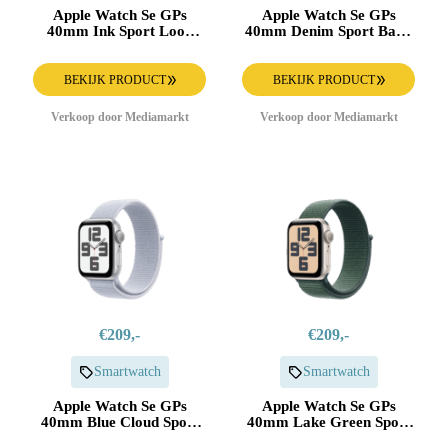
Apple Watch Se GPs
Apple Watch Se GPs
40mm Ink Sport Loop
40mm Denim Sport Band
Smartwatch Midnight
S/m Smartwatch Silver
Aluminium
Aluminium
BEKIJK PRODUCT
BEKIJK PRODUCT
Verkoop door Mediamarkt
Verkoop door Mediamarkt
€209,-
€209,-
Smartwatch
Smartwatch
Apple Watch Se GPs
Apple Watch Se GPs
40mm Blue Cloud Sport
40mm Lake Green Sport
Loop Smartwatch Silver
Loop Smartwatch