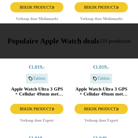
Smartwatch Silver
Medium Smartwatch
Aluminium
BEKIJK PRODUCT
BEKIJK PRODUCT
Verkoop door Mediamarkt
Verkoop door Mediamarkt
Populaire Apple Watch deals
110 producten
€1.019,-
€1.019,-
Tablets
Tablets
Apple Watch Ultra 3 GPS
Apple Watch Ultra 3 GPS
+ Cellular 49mm met
+ Cellular 49mm met
Milanese Loop - Medium
Milanese Loop - Small
Smartwatch Beige
Smartwatch Zwart
BEKIJK PRODUCT
BEKIJK PRODUCT
Verkoop door Expert
Verkoop door Expert