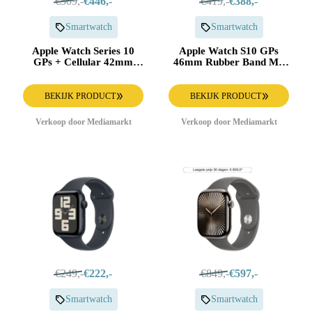
€509,-
€446,-
€419,-
€388,-
Smartwatch
Smartwatch
Apple Watch Series 10
Apple Watch S10 GPs
GPs + Cellular 42mm
46mm Rubber Band M/l
Denim Sport Band M/l
Aluminium Smartwatch
Smartwatch Silver
Jet Black
BEKIJK PRODUCT
BEKIJK PRODUCT
Verkoop door Mediamarkt
Verkoop door Mediamarkt
€249,-
€222,-
€849,-
€597,-
Smartwatch
Smartwatch