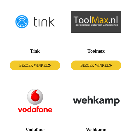
Tink
Toolmax
BEZOEK WINKEL
BEZOEK WINKEL
Vodafone
Wehkamp