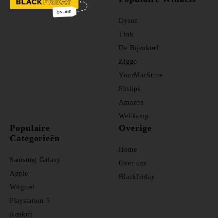
Dyson
Tink
De Bijenkorf
Ziggo
YourMacStore
Philips
Amazon
Wehkamp
Populaire
Overige
Categorieën
Home
Samsung Galaxy
Over ons
Apple
Blackfriday
Witgoed
Playstation 5
Keuken