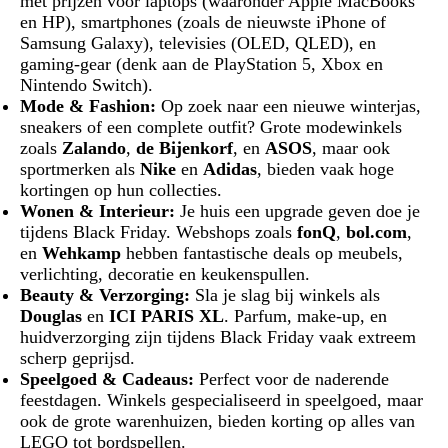
met prijzen voor laptops (waaronder Apple MacBooks
en HP), smartphones (zoals de nieuwste iPhone of
Samsung Galaxy), televisies (OLED, QLED), en
gaming-gear (denk aan de PlayStation 5, Xbox en
Nintendo Switch).
Mode & Fashion:
Op zoek naar een nieuwe winterjas,
sneakers of een complete outfit? Grote modewinkels
zoals
Zalando
,
de Bijenkorf
, en
ASOS
, maar ook
sportmerken als
Nike
en
Adidas
, bieden vaak hoge
kortingen op hun collecties.
Wonen & Interieur:
Je huis een upgrade geven doe je
tijdens Black Friday. Webshops zoals
fonQ
,
bol.com
,
en
Wehkamp
hebben fantastische deals op meubels,
verlichting, decoratie en keukenspullen.
Beauty & Verzorging:
Sla je slag bij winkels als
Douglas
en
ICI PARIS XL
. Parfum, make-up, en
huidverzorging zijn tijdens Black Friday vaak extreem
scherp geprijsd.
Speelgoed & Cadeaus:
Perfect voor de naderende
feestdagen. Winkels gespecialiseerd in speelgoed, maar
ook de grote warenhuizen, bieden korting op alles van
LEGO tot bordspellen.