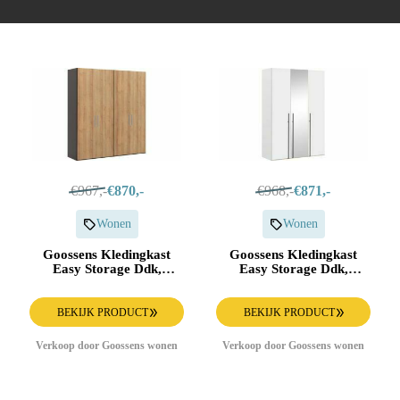
€967,-
€870,-
€968,-
€871,-
Wonen
Wonen
Goossens Kledingkast
Goossens Kledingkast
Easy Storage Ddk,
Easy Storage Ddk,
Kledingkast 203 cm
Kledingkast 153 cm
breed, 220 cm hoog, 4x
breed, 220 cm hoog, 2x
draaideur
draaideur en 1x spiegel
BEKIJK PRODUCT
BEKIJK PRODUCT
draaideur midden
Verkoop door Goossens wonen
Verkoop door Goossens wonen