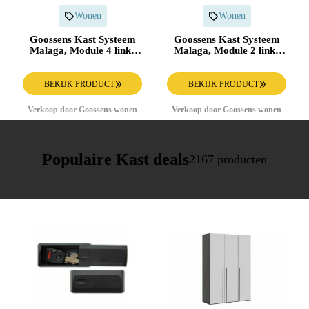
Wonen
Wonen
Goossens Kast Systeem
Goossens Kast Systeem
Malaga, Module 4 links
Malaga, Module 2 links
(2x naad beneden) 1x
(naad boven) 2x
draaideur en ladenblok
draaideur
BEKIJK PRODUCT
BEKIJK PRODUCT
Verkoop door Goossens wonen
Verkoop door Goossens wonen
Populaire Kast deals
2167 producten