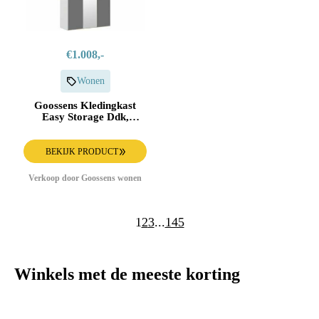
€1.008,-
Wonen
Goossens Kledingkast
Easy Storage Ddk,
Kledingkast 153 cm
breed, 220 cm hoog, 2x
glas draaideur en 1x
BEKIJK PRODUCT
spiegel draaideur midden
Verkoop door Goossens wonen
1
2
3
...
145
Winkels met de meeste korting