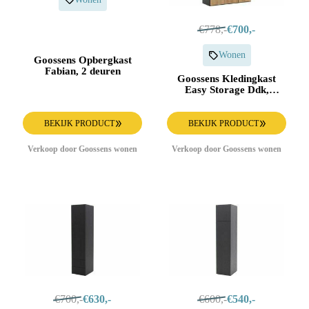
€778,-
€700,-
Wonen
Goossens Opbergkast
Fabian, 2 deuren
Goossens Kledingkast
Easy Storage Ddk,
Kledingkast 153 cm
breed, 220 cm hoog, 3x
draaideur
BEKIJK PRODUCT
BEKIJK PRODUCT
Verkoop door Goossens wonen
Verkoop door Goossens wonen
€700,-
€630,-
€600,-
€540,-