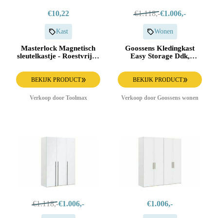
€10,22
€1.118,-
€1.006,-
Kast
Wonen
Masterlock Magnetisch
Goossens Kledingkast
sleutelkastje - Roestvrije -
Easy Storage Ddk,
207EURD 207EURD
Kledingkast 153 cm
breed, 220 cm hoog, 3x
glas draaideur
BEKIJK PRODUCT
BEKIJK PRODUCT
Verkoop door Toolmax
Verkoop door Goossens wonen
€1.118,-
€1.006,-
€1.006,-