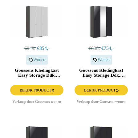
€949,-
€854,-
€838,-
€754,-
Wonen
Wonen
Goossens Kledingkast
Goossens Kledingkast
Easy Storage Ddk,
Easy Storage Ddk,
Kledingkast 153 cm
Kledingkast 153 cm
breed, 220 cm hoog, 3x
breed, 220 cm hoog, 2x
glas draaideur
draaideur en 1x spiegel
BEKIJK PRODUCT
BEKIJK PRODUCT
draaideur midden
Verkoop door Goossens wonen
Verkoop door Goossens wonen