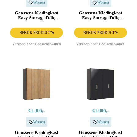
Wonen
Wonen
Goossens Kledingkast
Goossens Kledingkast
Easy Storage Ddk,
Easy Storage Ddk,
Kledingkast 153 cm
Kledingkast 203 cm
breed, 220 cm hoog, 3x
breed, 220 cm hoog, 4x
glas draaideur
draaideur
BEKIJK PRODUCT
BEKIJK PRODUCT
Verkoop door Goossens wonen
Verkoop door Goossens wonen
€1.006,-
€1.006,-
Wonen
Wonen
Goossens Kledingkast
Goossens Kledingkast