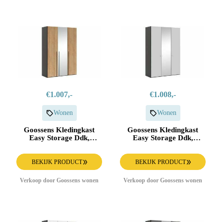
€1.007,-
€1.008,-
Wonen
Wonen
Goossens Kledingkast
Goossens Kledingkast
Easy Storage Ddk,
Easy Storage Ddk,
Kledingkast 153 cm
Kledingkast 153 cm
breed, 220 cm hoog, 2x
breed, 220 cm hoog, 2x
draaideur en 1x spiegel
glas draaideur en 1x
BEKIJK PRODUCT
BEKIJK PRODUCT
draaideur midden
spiegel draaideur midden
Verkoop door Goossens wonen
Verkoop door Goossens wonen