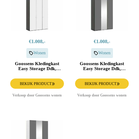
€1.008,-
€1.008,-
Wonen
Wonen
Goossens Kledingkast
Goossens Kledingkast
Easy Storage Ddk,
Easy Storage Ddk,
Kledingkast 153 cm
Kledingkast 153 cm
breed, 220 cm hoog, 3x
breed, 220 cm hoog, 2x
glas draaideur
glas draaideur en 1x
BEKIJK PRODUCT
BEKIJK PRODUCT
spiegel draaideur midden
Verkoop door Goossens wonen
Verkoop door Goossens wonen