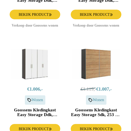
Easy Storage Ddk,
Easy Storage Ddk,
Kledingkast 203 cm
Kledingkast 203 cm
breed, 220 cm hoog, 4x
breed, 220 cm hoog, 4x
draaideur
draaideur
BEKIJK PRODUCT
BEKIJK PRODUCT
Verkoop door Goossens wonen
Verkoop door Goossens wonen
€1.006,-
€1.119,-
€1.007,-
Wonen
Wonen
Goossens Kledingkast
Goossens Kledingkast
Easy Storage Ddk,
Easy Storage Sdk, 253 cm
Kledingkast 203 cm
breed, 220 cm hoog, 2x 3
breed, 220 cm hoog, 4x
paneel schuifdeuren
draaideur
BEKIJK PRODUCT
BEKIJK PRODUCT