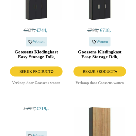
€827,-
€744,-
€798,-
€718,-
Wonen
Wonen
Goossens Kledingkast
Goossens Kledingkast
Easy Storage Ddk,
Easy Storage Ddk,
Kledingkast 153 cm
Kledingkast 153 cm
breed, 220 cm hoog, 3x
breed, 220 cm hoog, 3x
draaideur
draaideur
BEKIJK PRODUCT
BEKIJK PRODUCT
Verkoop door Goossens wonen
Verkoop door Goossens wonen
€799,-
€719,-
Wonen