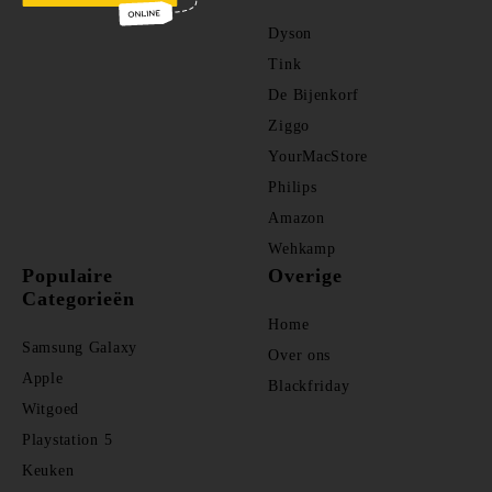
Dyson
Tink
De Bijenkorf
Ziggo
YourMacStore
Philips
Amazon
Wehkamp
Populaire
Overige
Categorieën
Home
Samsung Galaxy
Over ons
Apple
Blackfriday
Witgoed
Playstation 5
Keuken