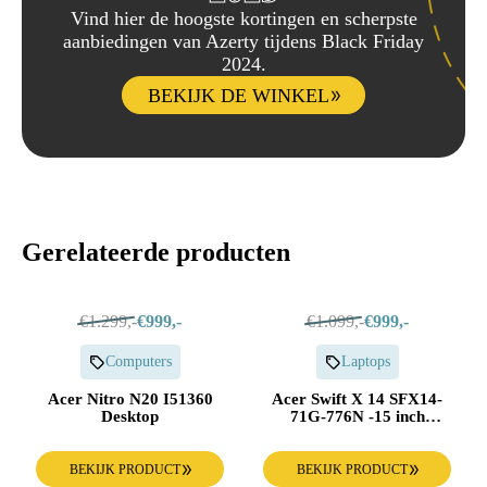
Vind hier de hoogste kortingen en scherpste
aanbiedingen van Azerty tijdens Black Friday
2024.
BEKIJK DE WINKEL
Gerelateerde producten
€1.299,-
€999,-
€1.099,-
€999,-
Computers
Laptops
Acer Nitro N20 I51360
Acer Swift X 14 SFX14-
Desktop
71G-776N -15 inch
Laptop
BEKIJK PRODUCT
BEKIJK PRODUCT