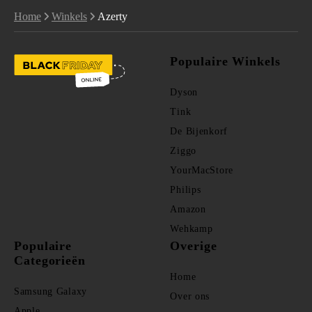
Home
Winkels
Azerty
Populaire Winkels
Dyson
Tink
De Bijenkorf
Ziggo
YourMacStore
Philips
Amazon
Wehkamp
Populaire
Overige
Categorieën
Home
Samsung Galaxy
Over ons
Apple