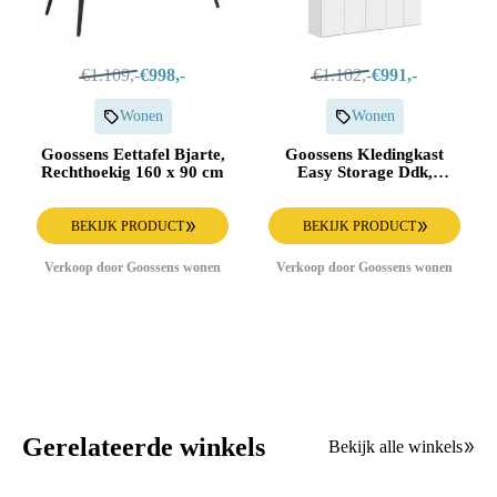
€1.109,-
€998,-
€1.102,-
€991,-
Wonen
Wonen
Goossens Eettafel Bjarte,
Goossens Kledingkast
Rechthoekig 160 x 90 cm
Easy Storage Ddk,
Kledingkast 253 cm
breed, 220 cm hoog, 5x
draaideur
BEKIJK PRODUCT
BEKIJK PRODUCT
Verkoop door Goossens wonen
Verkoop door Goossens wonen
Gerelateerde winkels
Bekijk alle winkels