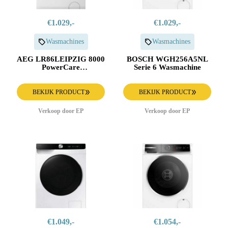
€1.029,-
€1.029,-
Wasmachines
Wasmachines
AEG LR86LEIPZIG 8000
BOSCH WGH256A5NL
PowerCare
Serie 6 Wasmachine
UniversalDose
Wasmachine
BEKIJK PRODUCT
BEKIJK PRODUCT
Verkoop door EP
Verkoop door EP
€1.049,-
€1.054,-