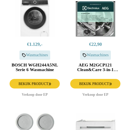
€1.129,-
€22,90
Wasmachines
Wasmachines
BOSCH WGH244A5NL
AEG M2GCP121
Serie 6 Wasmachine
Clean&Care 3-in-1
Onderhoud - 12 Zakjes
BEKIJK PRODUCT
BEKIJK PRODUCT
Verkoop door EP
Verkoop door EP