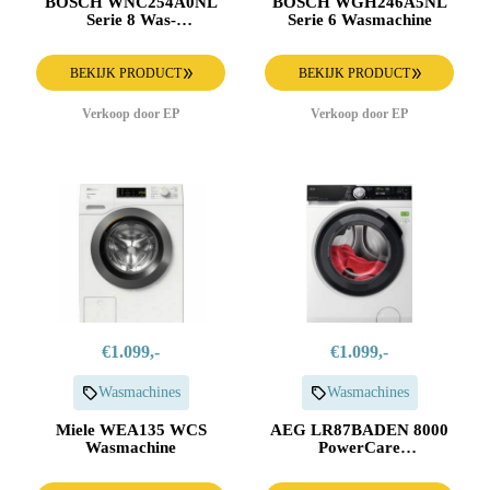
BOSCH WNC254A0NL
BOSCH WGH246A5NL
Serie 8 Was-
Serie 6 Wasmachine
droogcombinatie
BEKIJK PRODUCT
BEKIJK PRODUCT
Verkoop door EP
Verkoop door EP
€1.099,-
€1.099,-
Wasmachines
Wasmachines
Miele WEA135 WCS
AEG LR87BADEN 8000
Wasmachine
PowerCare
UniversalDose
Wasmachine