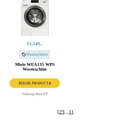
€1.149,-
Wasmachines
Miele WEA135 WPS
Wasmachine
BEKIJK PRODUCT
Verkoop door EP
1
2
3
...
11