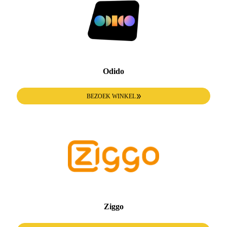
Odido
BEZOEK WINKEL
Ziggo