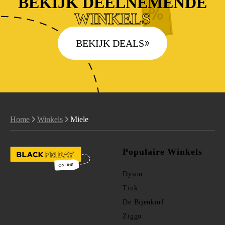
BEKIJK DEELNEMENDE
WINKELS
BEKIJK DEALS
Home
Winkels
Miele
Populaire Winkels
Dyson
Tink
De Bijenkorf
Ziggo