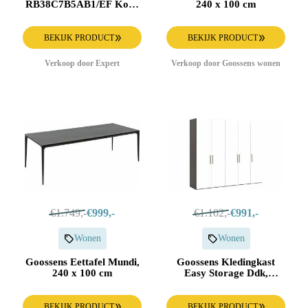
RB38C7B5AB1/EF Koel-
240 x 100 cm
vriescombinatie Zwart
BEKIJK PRODUCT
BEKIJK PRODUCT
Verkoop door Expert
Verkoop door Goossens wonen
€1.749,-
€999,-
€1.102,-
€991,-
Wonen
Wonen
Goossens Eettafel Mundi,
Goossens Kledingkast
240 x 100 cm
Easy Storage Ddk,
Kledingkast 253 cm
breed, 220 cm hoog, 5x
draaideur
BEKIJK PRODUCT
BEKIJK PRODUCT