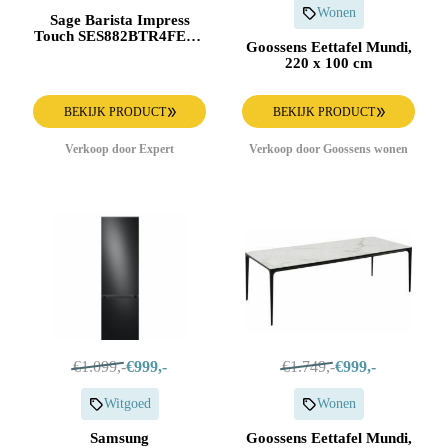
Wonen
Sage Barista Impress
Touch SES882BTR4FEU1
Goossens Eettafel Mundi,
Espresso apparaat Zwart
220 x 100 cm
BEKIJK PRODUCT
BEKIJK PRODUCT
Verkoop door Expert
Verkoop door Goossens wonen
€1.099,-
€999,-
€1.749,-
€999,-
Witgoed
Wonen
Samsung
Goossens Eettafel Mundi,