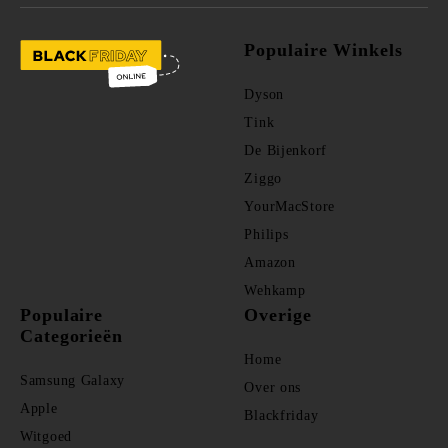
Populaire Winkels
Dyson
Tink
De Bijenkorf
Ziggo
YourMacStore
Philips
Amazon
Wehkamp
Populaire
Overige
Categorieën
Home
Samsung Galaxy
Over ons
Apple
Blackfriday
Witgoed