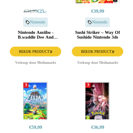
€34,99
€25,-
€39,99
Nintendo
Nintendo
Nintendo Amiibo -
Sushi Striker – Way Of
B.waddle Dee And
Sushido Nintendo 3ds
Winged Star Amiibo
BEKIJK PRODUCT
BEKIJK PRODUCT
Verkoop door Mediamarkt
Verkoop door Mediamarkt
€59,99
€36,99