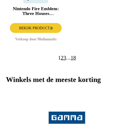
Nintendo Fire Emblem:
Three Houses
(uitbreidingspas) - Switch
(download Code)
BEKIJK PRODUCT
Verkoop door Mediamarkt
1
2
3
...
18
Winkels met de meeste korting