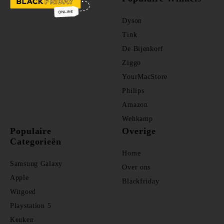
Dyson
Tink
De Bijenkorf
Ziggo
YourMacStore
Philips
Amazon
Wehkamp
Populaire
Overige
Categorieën
Home
Samsung Galaxy
Over ons
Apple
Blackfriday
Witgoed
Playstation 5
Keuken