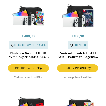
€408,98
€408,98
Nintendo Switch OLED
Pokemon
Nintendo Switch OLED
Nintendo Switch OLED
Wit + Super Mario Bros.
Wit + Pokémon Legends:
Wonder + BlueBuilt
Z-A + BlueBuilt
Beschermhoes
Beschermhoes
BEKIJK PRODUCT
BEKIJK PRODUCT
Verkoop door CoolBlue
Verkoop door CoolBlue