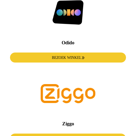
Odido
BEZOEK WINKEL
Ziggo