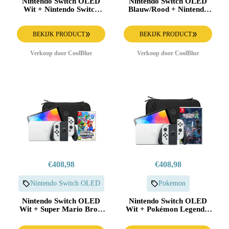
Nintendo Switch OLED
Nintendo Switch OLED
Wit + Nintendo Switch
Blauw/Rood + Nintendo
Sports + BlueBuilt
Switch Sports + BlueBuilt
Beschermhoes
Beschermhoes
BEKIJK PRODUCT
BEKIJK PRODUCT
Verkoop door CoolBlue
Verkoop door CoolBlue
€408,98
€408,98
Nintendo Switch OLED
Pokemon
Nintendo Switch OLED
Nintendo Switch OLED
Wit + Super Mario Bros.
Wit + Pokémon Legends:
Wonder + BlueBuilt
Z-A + BlueBuilt
Beschermhoes
Beschermhoes