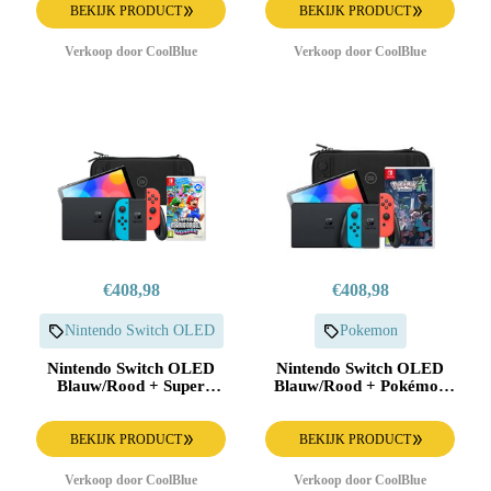
BEKIJK PRODUCT
BEKIJK PRODUCT
Verkoop door CoolBlue
Verkoop door CoolBlue
€408,98
€408,98
Nintendo Switch OLED
Pokemon
Nintendo Switch OLED
Nintendo Switch OLED
Blauw/Rood + Super
Blauw/Rood + Pokémon
Mario Bros. Wonder +
Legends: Z-A + BlueBuilt
BlueBuilt Beschermhoes
Beschermhoes
BEKIJK PRODUCT
BEKIJK PRODUCT
Verkoop door CoolBlue
Verkoop door CoolBlue