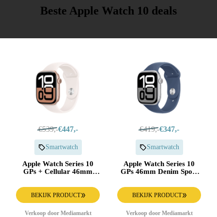
Beste Apple Watch 10 deals
€539,-
€447,-
€419,-
€347,-
Smartwatch
Smartwatch
Apple Watch Series 10
Apple Watch Series 10
GPs + Cellular 46mm
GPs 46mm Denim Sport
Light Blush Sport Band
Band M/l Smartwatch
M/l Smartwatch Rose
Silver
Gold
BEKIJK PRODUCT
BEKIJK PRODUCT
Verkoop door Mediamarkt
Verkoop door Mediamarkt