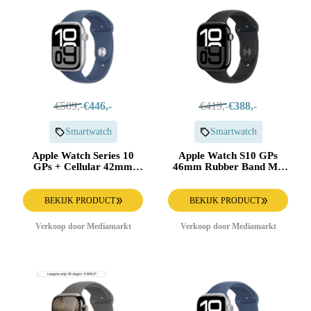
€509,-
€446,-
€419,-
€388,-
Smartwatch
Smartwatch
Apple Watch Series 10
Apple Watch S10 GPs
GPs + Cellular 42mm
46mm Rubber Band M/l
Denim Sport Band M/l
Aluminium Smartwatch
Smartwatch Silver
Jet Black
BEKIJK PRODUCT
BEKIJK PRODUCT
Verkoop door Mediamarkt
Verkoop door Mediamarkt