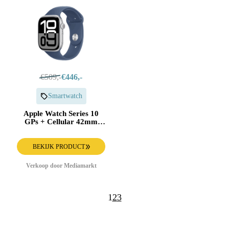
€509,-
€446,-
Smartwatch
Apple Watch Series 10
GPs + Cellular 42mm
Denim Sport Band M/l
Smartwatch Silver
BEKIJK PRODUCT
Verkoop door Mediamarkt
1
2
3