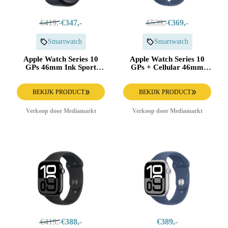
€419,-
€347,-
€539,-
€369,-
Smartwatch
Smartwatch
Apple Watch Series 10
Apple Watch Series 10
GPs 46mm Ink Sport
GPs + Cellular 46mm
Loop Smartwatch Jet
Denim Sport Band S/m
Black
Smartwatch Silver
BEKIJK PRODUCT
BEKIJK PRODUCT
Verkoop door Mediamarkt
Verkoop door Mediamarkt
€419,-
€388,-
€389,-