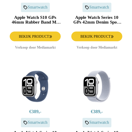
Smartwatch
Smartwatch
Apple Watch S10 GPs
Apple Watch Series 10
46mm Rubber Band M/l
GPs 42mm Denim Sport
Aluminium Smartwatch
Band S/m Smartwatch
Jet Black
Silver
BEKIJK PRODUCT
BEKIJK PRODUCT
Verkoop door Mediamarkt
Verkoop door Mediamarkt
€389,-
€389,-
Smartwatch
Smartwatch