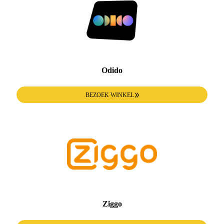
Odido
BEZOEK WINKEL
Ziggo