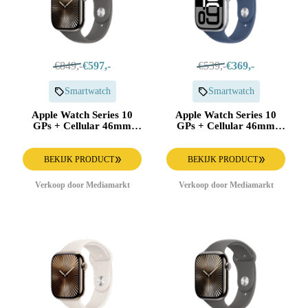
€849,-
€597,-
€539,-
€369,-
Smartwatch
Smartwatch
Apple Watch Series 10
Apple Watch Series 10
GPs + Cellular 46mm
GPs + Cellular 46mm
Stone Grey Sport Band
Denim Sport Band S/m
S/m Smartwatch Natural
Smartwatch Silver
BEKIJK PRODUCT
BEKIJK PRODUCT
Verkoop door Mediamarkt
Verkoop door Mediamarkt