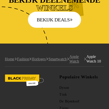
BEKIJK DEELNEMENDE
WINKELS
BEKIJK DEALS
Apple
Apple
Home
Fashion
Horloges
Smartwatch
Watch
Watch 10
Populaire Winkels
Dyson
Tink
De Bijenkorf
Ziggo