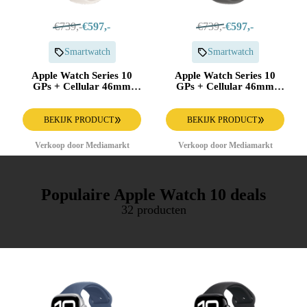
€739,-
€597,-
€739,-
€597,-
Smartwatch
Smartwatch
Apple Watch Series 10
Apple Watch Series 10
GPs + Cellular 46mm
GPs + Cellular 46mm
Starlight Sport Band S/m
Stone Grey Sport Band
Smartwatch Gold
M/l Smartwatch Natural
BEKIJK PRODUCT
BEKIJK PRODUCT
Verkoop door Mediamarkt
Verkoop door Mediamarkt
Populaire Apple Watch 10 deals
32 producten