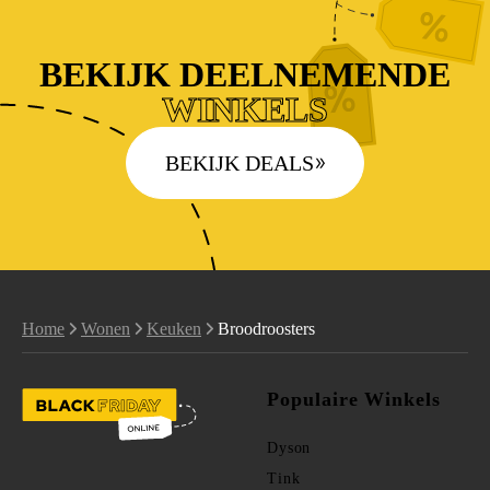
BEKIJK DEELNEMENDE
WINKELS
BEKIJK DEALS
Home
Wonen
Keuken
Broodroosters
Populaire Winkels
Dyson
Tink