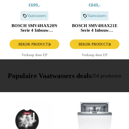
€699,-
€849,-
Vaatwassers
Vaatwassers
BOSCH SMV4HAX20N
BOSCH SMV4HAX21E
Serie 4 Inbouw
Serie 4 Inbouw
Vaatwasser
Vaatwasser
BEKIJK PRODUCT
BEKIJK PRODUCT
Verkoop door EP
Verkoop door EP
Populaire Vaatwassers deals
254 producten