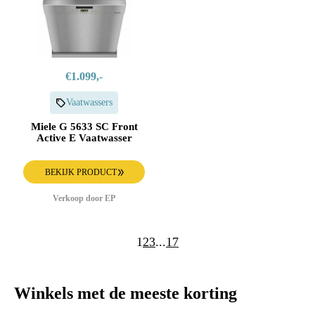
€1.099,-
Vaatwassers
Miele G 5633 SC Front
Active E Vaatwasser
BEKIJK PRODUCT
Verkoop door EP
1
2
3
...
17
Winkels met de meeste korting