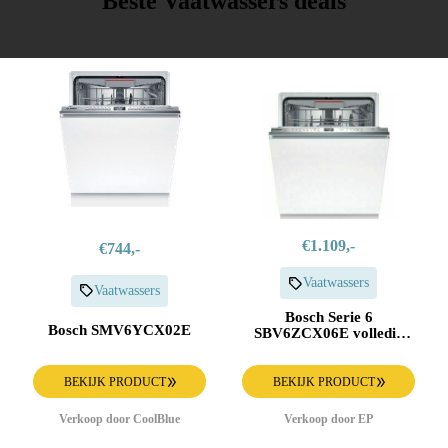
Beste Vaatwassers deals
€1.109,-
€744,-
Vaatwassers
Vaatwassers
Bosch Serie 6
Bosch SMV6YCX02E
SBV6ZCX06E volledig
geïntegreerde vaatwasser
BEKIJK PRODUCT
BEKIJK PRODUCT
Verkoop door CoolBlue
Verkoop door EP