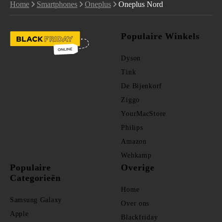
Home
Smartphones
Oneplus
Oneplus Nord
Populaire Winkels
Dyson
Tink
De Bijenkorf
Ziggo
YourMacStore
Philips
Amazon
Wehkamp
Populaire
Overige
Categorieën
Home
Samsung Galaxy
Over ons
Apple
Blackfriday