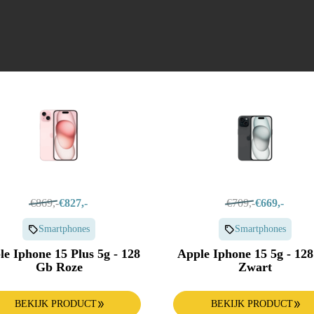
Oven
€869,-
€827,-
€709,-
€669,-
Smartphones
Smartphones
e Iphone 15 Plus 5g - 128
Apple Iphone 15 5g - 12
Gb Roze
Zwart
BEKIJK PRODUCT
BEKIJK PRODUCT