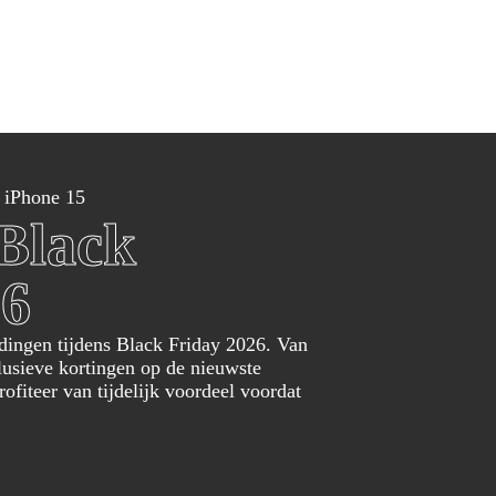
eën
Winkels
Winkels per categorie
Over Black F
Over ons
Fashion
W
Blackfriday
Televisies
S
Esprit
B
iPhone 15
Smart Tvs
i
Black
Hunkemöller
Z
Oled Tvs
S
Rituals
O
Samsung Tv
O
26
Douglas
G
Beamer
S
Wehkamp
P
dingen tijdens Black Friday 2026. Van
De Bijenkorf
clusieve kortingen op de nieuwste
Witgoed
G
ofiteer van tijdelijk voordeel voordat
Wasmachines
G
Wasdrogers
G
Koelkasten
G