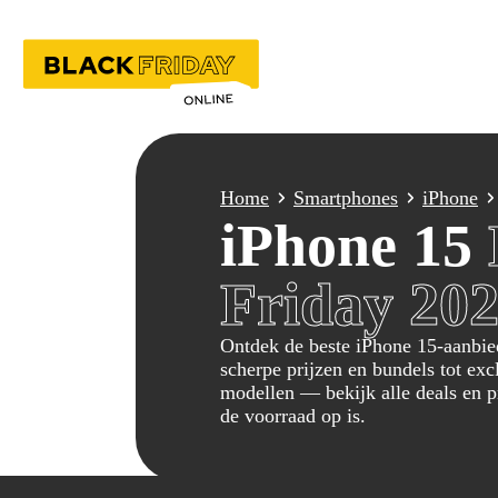
Productcategori
Electronica
Witgoed
Gaming
Computers
Dyson
Amazon
Home
Smartphones
iPhone
Nintendo Switch 2
Laptops
iPhone 15
Google
Bol.com
Playstation 5
Monitors
Mediamarkt
CoolBlue
Xbox
MacBook
Friday 20
Philips
Games
Chromebooks
Tink
Samsung
Ontdek de beste iPhone 15-aanbie
scherpe prijzen en bundels tot ex
YourMacStore
Apple
Wonen
modellen — bekijk alle deals en pr
AirPods
Bedden
de voorraad op is.
iPhone
Meubels
iPad
Sanitair