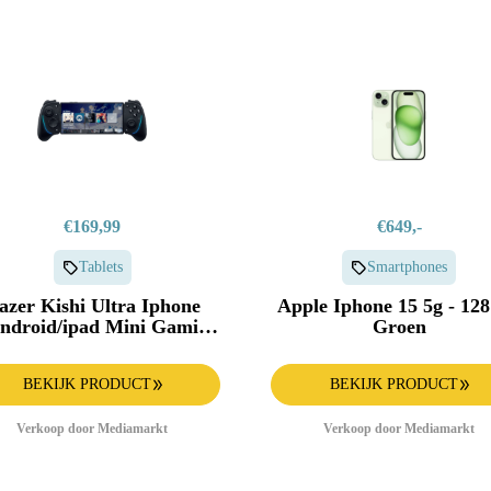
€169,99
€649,-
Tablets
Smartphones
azer Kishi Ultra Iphone
Apple Iphone 15 5g - 12
android/ipad Mini Gaming
Groen
Controller Android Ios
Overig Zwart
BEKIJK PRODUCT
BEKIJK PRODUCT
Verkoop door Mediamarkt
Verkoop door Mediamarkt