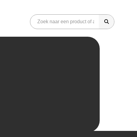
riday
onen
Gaming
martphones
Audio
eter Bed
Azerty
Phone
Sonos
iggo
amsung Galaxy
Koptelefoons
dido
neplus
Soundbar
amma
im Only
JBL Speakers
raxis
aming
Overig
aming headset
Parfum
aming laptops
Gereedschap
aming monitor
Koffiemachines