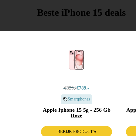
Apple Watch
Keuken
Beste iPhone 15 deals
Alle producten & deals
€839,-
€789,-
Smartphones
Apple Iphone 15 5g - 256 Gb
Appl
Roze
BEKIJK PRODUCT