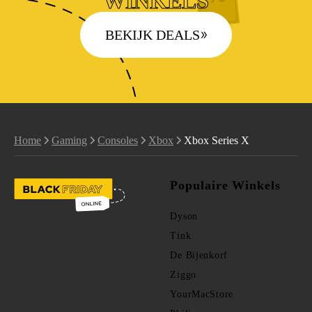
WINKELS
BEKIJK DEALS
Home
Gaming
Consoles
Xbox
Xbox Series X
Populaire Winkels
Dyson
Tink
De Bijenkorf
Ziggo
YourMacStore