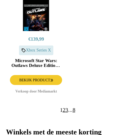
€139,99
Xbox Series X
Microsoft Star Wars:
Outlaws Deluxe Edition -
Xbox Series X
BEKIJK PRODUCT
Verkoop door Mediamarkt
1
2
3
...
8
Winkels met de meeste korting