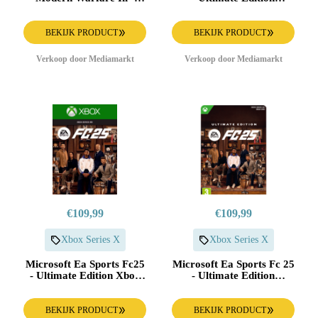
Vault Edition Xbox Series
(download Code) Xbox
X
Series X & One
BEKIJK PRODUCT
BEKIJK PRODUCT
Verkoop door Mediamarkt
Verkoop door Mediamarkt
€109,99
€109,99
Xbox Series X
Xbox Series X
Microsoft Ea Sports Fc25
Microsoft Ea Sports Fc 25
- Ultimate Edition Xbox
- Ultimate Edition
Series X
(download Code) Xbox
Series X & One
BEKIJK PRODUCT
BEKIJK PRODUCT