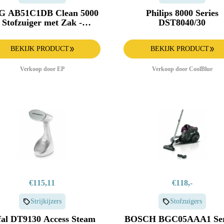
G AB51C1DB Clean 5000
Philips 8000 Series
Stofzuiger met Zak -
DST8040/30
Donkerblauw
BEKIJK PRODUCT
BEKIJK PRODUCT
Verkoop door EP
Verkoop door CoolBlue
€115,11
€118,-
Strijkijzers
Stofzuigers
fal DT9130 Access Steam
BOSCH BGC05AAA1 Ser