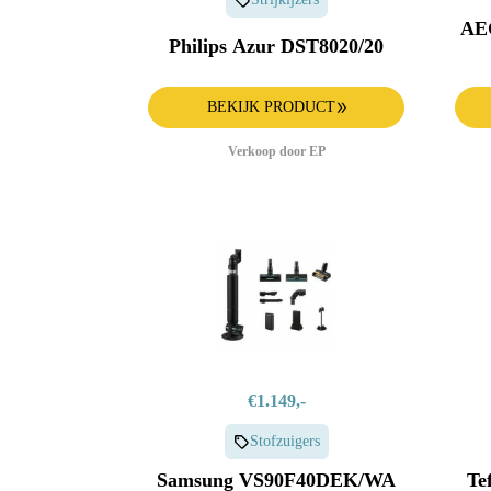
AE
Philips Azur DST8020/20
BEKIJK PRODUCT
Verkoop door EP
€1.149,-
Stofzuigers
Samsung VS90F40DEK/WA
Te