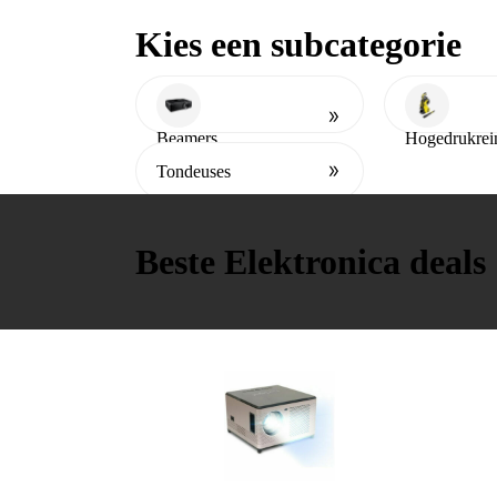
Apple Watch
Keuken
Kies een subcategorie
Alle producten & deals
Beamers
Hogedrukrei
Tondeuses
Beste Elektronica deals