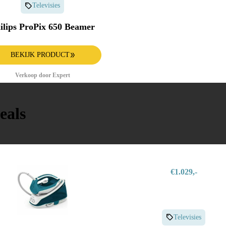
Televisies
ilips ProPix 650 Beamer
BEKIJK PRODUCT
Verkoop door Expert
eals
€1.029,-
Televisies