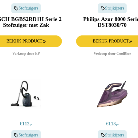
Stofzuigers
Strijkijzers
CH BGBS2RD1H Serie 2
Philips Azur 8000 Seri
Stofzuiger met Zak
DST8030/70
BEKIJK PRODUCT
BEKIJK PRODUCT
Verkoop door EP
Verkoop door CoolBlue
€112,-
€113,-
Stofzuigers
Strijkijzers