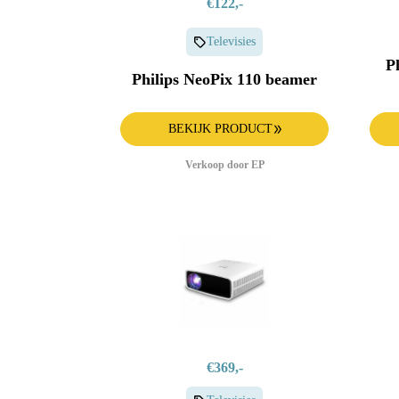
€122,-
Televisies
P
Philips NeoPix 110 beamer
BEKIJK PRODUCT
Verkoop door EP
€369,-