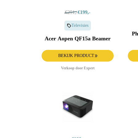
€251,-
€199,-
Televisies
Ph
Acer Aopen QF15a Beamer
BEKIJK PRODUCT
Verkoop door Expert