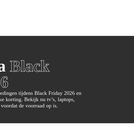
eën
Winkels
Winkels per categorie
Over Black F
Over ons
Fashion
W
Blackfriday
Televisies
S
Esprit
B
Smart Tvs
i
ca
Black
Hunkemöller
Z
Oled Tvs
S
Rituals
O
Samsung Tv
O
26
Douglas
G
Beamer
S
Wehkamp
P
edingen tijdens Black Friday 2026 en
De Bijenkorf
ke korting. Bekijk nu tv’s, laptops,
Witgoed
G
 voordat de voorraad op is.
Wasmachines
G
Wasdrogers
G
Koelkasten
G