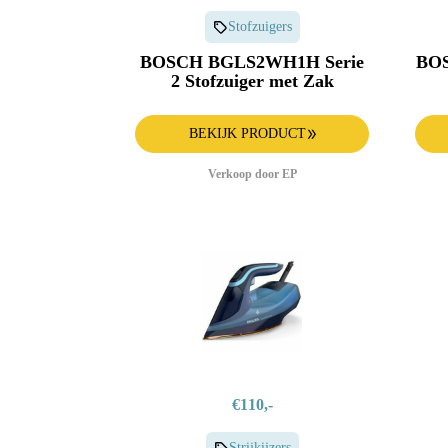
Stofzuigers
BOSCH BGLS2WH1H Serie
BOS
2 Stofzuiger met Zak
BEKIJK PRODUCT
Verkoop door EP
€110,-
Strijkijzers