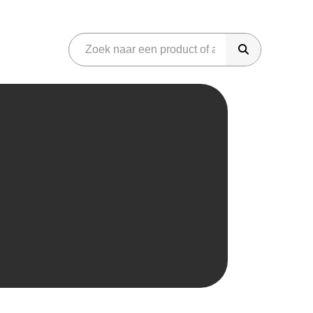
riday
onen
Gaming
martphones
Audio
eter Bed
Azerty
Phone
Sonos
iggo
amsung Galaxy
Koptelefoons
dido
neplus
Soundbar
amma
im Only
JBL Speakers
raxis
aming
Overig
aming headset
Parfum
aming laptops
Gereedschap
aming monitor
Koffiemachines