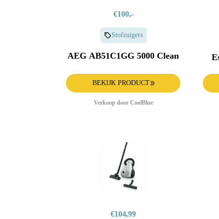
€100,-
Stofzuigers
AEG AB51C1GG 5000 Clean
E
BEKIJK PRODUCT
Verkoop door CoolBlue
€104,99