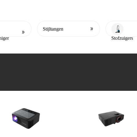
Oven
Stijltangen
niger
Stofzuigers