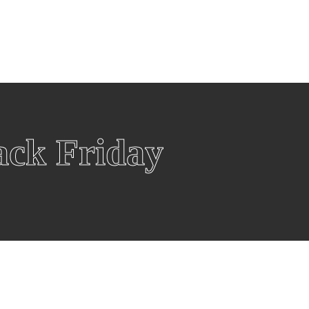
eën
Winkels
Winkels per categorie
Over Black F
Over ons
Fashion
W
Blackfriday
Televisies
S
Esprit
B
Smart Tvs
i
ack Friday
Hunkemöller
Z
Oled Tvs
S
Rituals
O
Samsung Tv
O
Douglas
G
Beamer
S
Wehkamp
P
De Bijenkorf
Witgoed
G
Wasmachines
G
Wasdrogers
G
Koelkasten
G