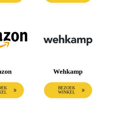
zon
Wehkamp
OEK
BEZOEK
KEL
WINKEL