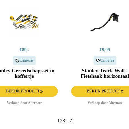
€89,-
€9,99
Cameras
Cameras
anley Gereedschapsset in
Stanley Track Wall -
koffertje
Fietshaak horizontaal
BEKIJK PRODUCT
BEKIJK PRODUCT
Verkoop door Alternate
Verkoop door Alternate
1
2
3
...
7