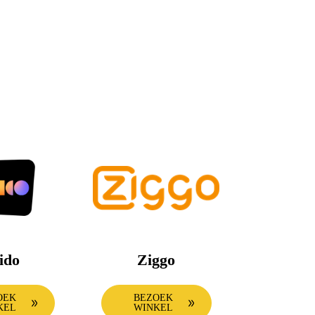
ido
Ziggo
OEK
BEZOEK
KEL
WINKEL