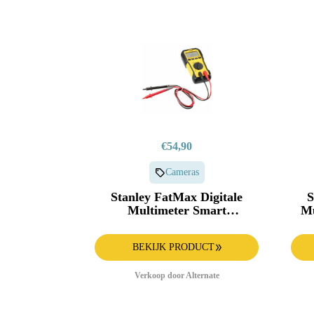
€54,90
Cameras
Stanley FatMax Digitale
S
Multimeter Smart
Mu
FMHT82563-0
BEKIJK PRODUCT
Verkoop door Alternate