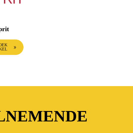
prit
OEK
KEL
ELNEMENDE