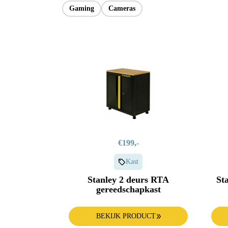
Apple Watch
Keuken
Gaming
Cameras
Alle producten & deals
€199,-
Kast
Stanley 2 deurs RTA
St
gereedschapkast
BEKIJK PRODUCT