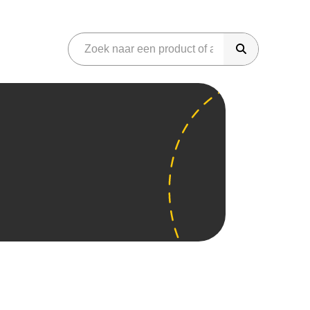
riday
onen
Gaming
martphones
Audio
eter Bed
Azerty
Phone
Sonos
iggo
amsung Galaxy
Koptelefoons
dido
neplus
Soundbar
amma
im Only
JBL Speakers
raxis
aming
Overig
aming headset
Parfum
aming laptops
Gereedschap
aming monitor
Koffiemachines