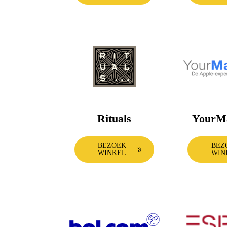
Rituals
YourM
BEZOEK
BEZ
WINKEL
WIN