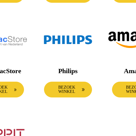
acStore
Philips
Ama
OEK
BEZOEK
BEZ
KEL
WINKEL
WIN