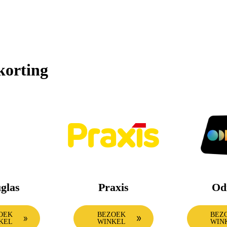
korting
glas
Praxis
Od
OEK
BEZOEK
BEZ
KEL
WINKEL
WIN