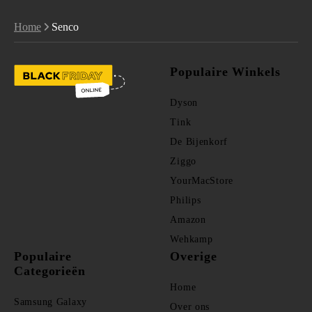
Home
Senco
Populaire Winkels
Dyson
Tink
De Bijenkorf
Ziggo
YourMacStore
Philips
Amazon
Wehkamp
Populaire
Overige
Categorieën
Home
Samsung Galaxy
Over ons