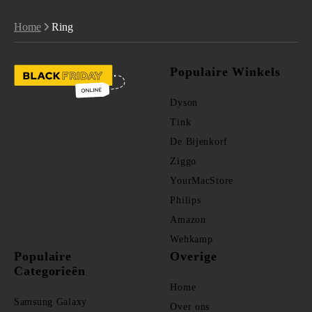
Home
Ring
Populaire Winkels
Dyson
Tink
De Bijenkorf
Ziggo
YourMacStore
Philips
Amazon
Wehkamp
Populaire
Overige
Categorieën
Home
Samsung Galaxy
Over ons