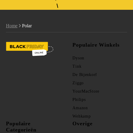
Home
Polar
Populaire Winkels
Dyson
Tink
De Bijenkorf
Ziggo
YourMacStore
Philips
Amazon
Wehkamp
Populaire
Overige
Categorieën