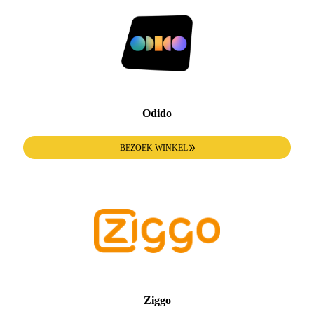
Odido
BEZOEK WINKEL
Ziggo