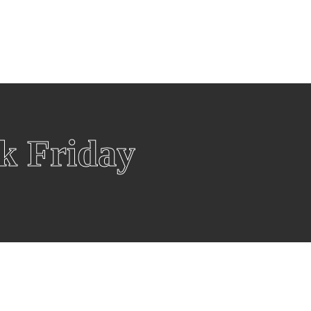
eën
Winkels
Winkels per categorie
Over Black F
Over ons
Fashion
W
Blackfriday
Televisies
S
Esprit
B
Smart Tvs
i
k Friday
Hunkemöller
Z
Oled Tvs
S
Rituals
O
Samsung Tv
O
Douglas
G
Beamer
S
Wehkamp
P
De Bijenkorf
Witgoed
G
Wasmachines
G
Wasdrogers
G
Koelkasten
G