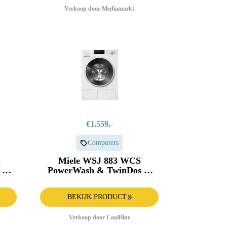
Verkoop door Mediamarkt
€1.559,-
Computers
S
Miele WSJ 883 WCS
PowerWash & TwinDos &
SteamCare
BEKIJK PRODUCT
Verkoop door CoolBlue