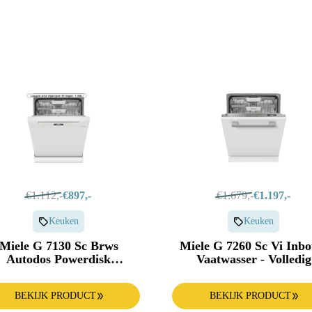
Oven
€1.112,-
€897,-
€1.679,-
€1.197,-
Keuken
Keuken
Miele G 7130 Sc Brws
Miele G 7260 Sc Vi Inb
Autodos Powerdisk
Vaatwasser - Volledig
atwasser - Vrijstaand 14
Geïntegreerd 14 Couvert
Couverts 43 Db(a)
Db(a) Nisbreedte 60 
BEKIJK PRODUCT
BEKIJK PRODUCT