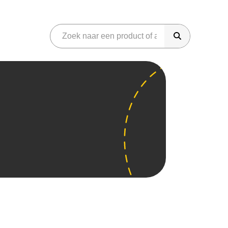
riday
onen
Gaming
martphones
Audio
eter Bed
Azerty
Phone
Sonos
iggo
amsung Galaxy
Koptelefoons
dido
neplus
Soundbar
amma
im Only
JBL Speakers
raxis
aming
Overig
aming headset
Parfum
aming laptops
Gereedschap
aming monitor
Koffiemachines