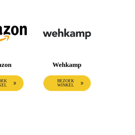
zon
Wehkamp
OEK
BEZOEK
KEL
WINKEL