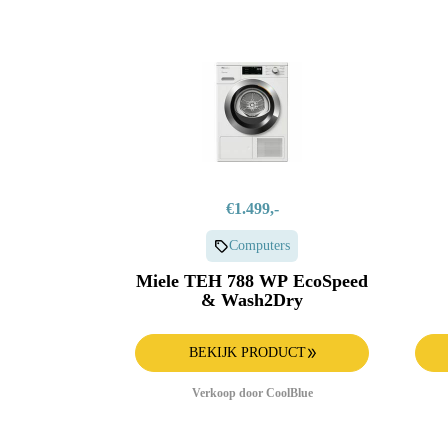
€1.499,-
Computers
Miele TEH 788 WP EcoSpeed
& Wash2Dry
BEKIJK PRODUCT
Verkoop door CoolBlue