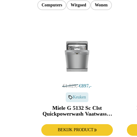
Apple Watch
Keuken
Computers
Witgoed
Wonen
Alle producten & deals
€1.029,-
€897,-
Keuken
Miele G 5132 Sc Clst
Quickpowerwash Vaatwasser
- Vrijstaand 14 Couverts 45
Va
Db(a) Nisbreedte 600 Mm
BEKIJK PRODUCT