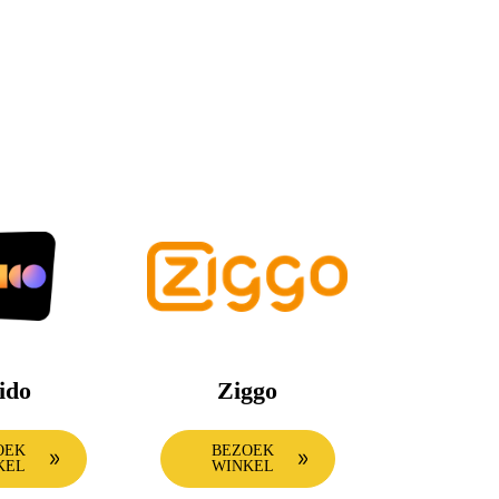
ido
Ziggo
OEK
BEZOEK
KEL
WINKEL