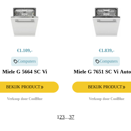
€1.109,-
€1.839,-
Computers
Computers
Miele G 5664 SC Vi
Miele G 7651 SC Vi Aut
BEKIJK PRODUCT
BEKIJK PRODUCT
Verkoop door CoolBlue
Verkoop door CoolBlue
1
2
3
...
37