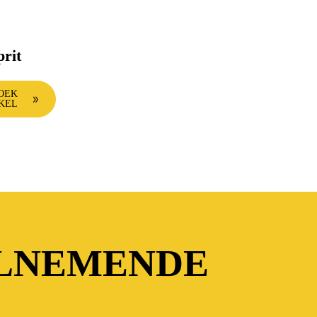
prit
OEK
KEL
ELNEMENDE