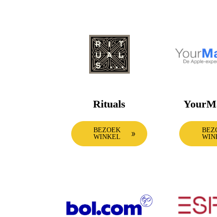
Rituals
YourM
BEZOEK
BEZ
WINKEL
WIN