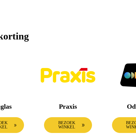
korting
glas
Praxis
Od
OEK
BEZOEK
BEZ
KEL
WINKEL
WIN