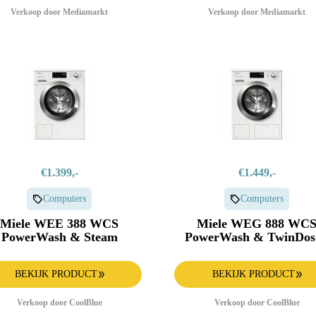
Verkoop door Mediamarkt
Verkoop door Mediamarkt
€1.399,-
€1.449,-
Computers
Computers
Miele WEE 388 WCS
Miele WEG 888 WC
PowerWash & Steam
PowerWash & TwinDos &
Steam
BEKIJK PRODUCT
BEKIJK PRODUCT
Verkoop door CoolBlue
Verkoop door CoolBlue