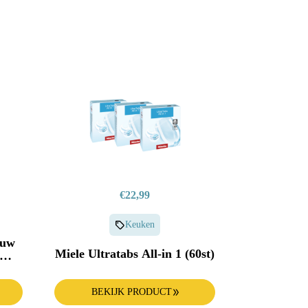
€22,99
Keuken
ouw
Miele Ultratabs All-in 1 (60st)
s 43
Cm
BEKIJK PRODUCT