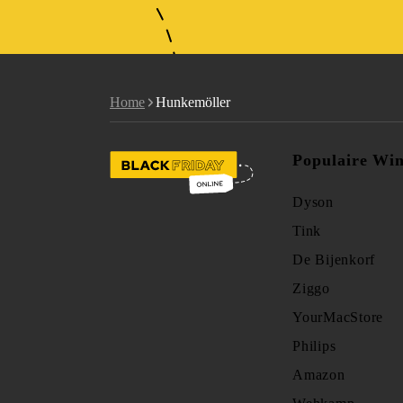
Home
Hunkemöller
Populaire Win
Dyson
Tink
De Bijenkorf
Ziggo
YourMacStore
Philips
Amazon