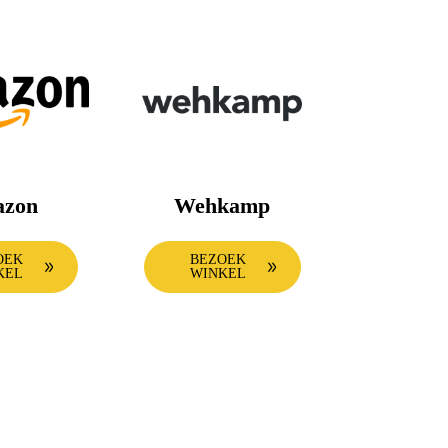
zon
Wehkamp
OEK
BEZOEK
KEL
WINKEL