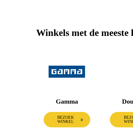
Apple Watch
Keuken
Alle producten & deals
Winkels met de meeste 
Gamma
Dou
BEZOEK
BEZ
WINKEL
WIN