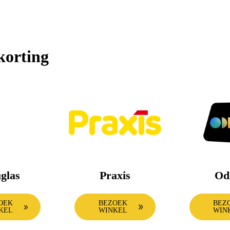
Oven
korting
glas
Praxis
Od
OEK
BEZOEK
BEZ
KEL
WINKEL
WIN