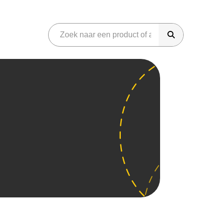
riday
onen
Gaming
martphones
Audio
eter Bed
Azerty
Phone
Sonos
iggo
amsung Galaxy
Koptelefoons
dido
neplus
Soundbar
amma
im Only
JBL Speakers
raxis
aming
Overig
aming headset
Parfum
aming laptops
Gereedschap
aming monitor
Koffiemachines