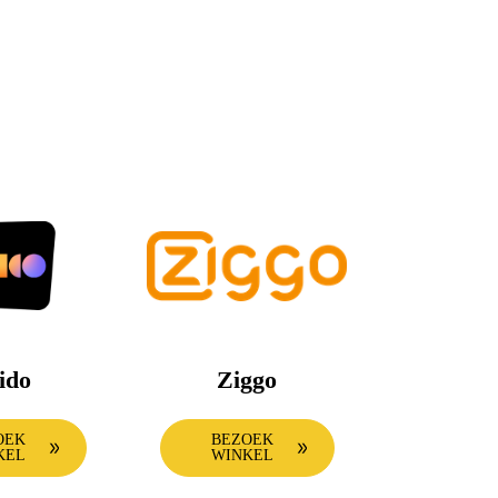
ido
Ziggo
OEK
BEZOEK
KEL
WINKEL