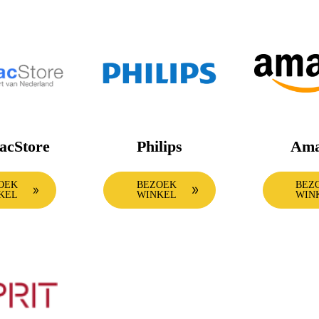
acStore
Philips
Ama
OEK
BEZOEK
BEZ
KEL
WINKEL
WIN