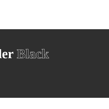
eën
Winkels
Winkels per categorie
Over Black F
Over ons
Fashion
W
Blackfriday
Televisies
S
Esprit
B
Smart Tvs
i
ler
Black
Hunkemöller
Z
Oled Tvs
S
Rituals
O
Samsung Tv
O
Douglas
G
Beamer
S
Wehkamp
P
De Bijenkorf
Witgoed
G
Wasmachines
G
Wasdrogers
G
Koelkasten
G