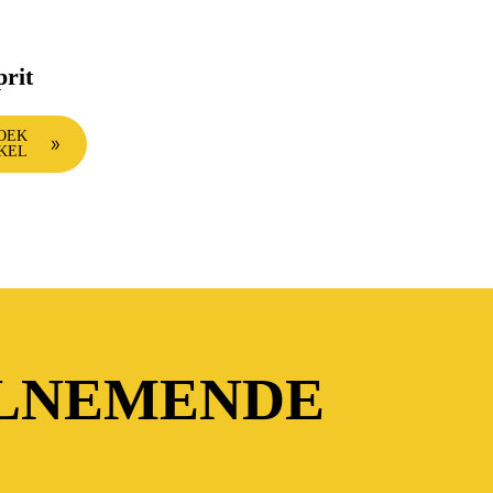
prit
OEK
KEL
ELNEMENDE