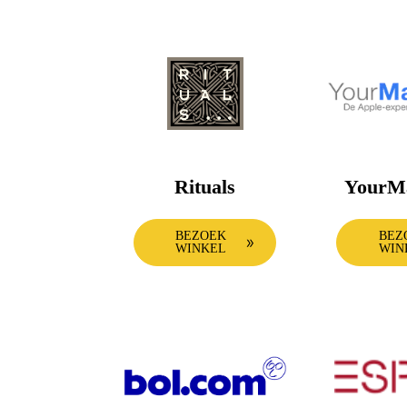
Rituals
YourM
BEZOEK
BEZ
WINKEL
WIN