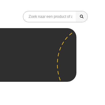
riday
onen
Gaming
martphones
Audio
eter Bed
Azerty
Phone
Sonos
iggo
amsung Galaxy
Koptelefoons
dido
neplus
Soundbar
amma
im Only
JBL Speakers
raxis
aming
Overig
aming headset
Parfum
aming laptops
Gereedschap
aming monitor
Koffiemachines