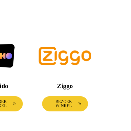
ido
Ziggo
OEK
BEZOEK
KEL
WINKEL