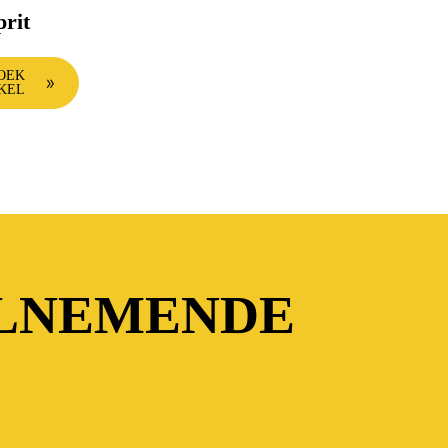
prit
OEK
KEL
ELNEMENDE