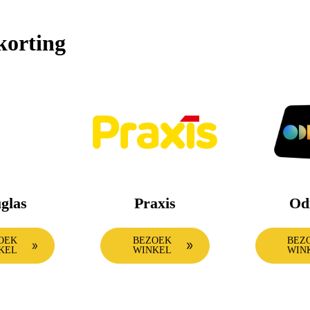
korting
glas
Praxis
Od
OEK
BEZOEK
BEZ
KEL
WINKEL
WIN