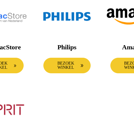
acStore
Philips
Ama
OEK
BEZOEK
BEZ
KEL
WINKEL
WIN