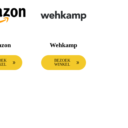
zon
Wehkamp
OEK
BEZOEK
KEL
WINKEL