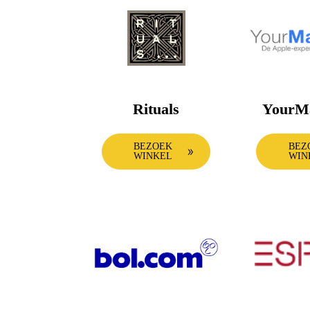
Rituals
YourM
BEZOEK
BEZ
WINKEL
WIN