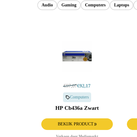
Apple Watch
Keuken
Audio
Gaming
Computers
Laptops
Alle producten & deals
€97,07
€92,17
Computers
HP Cb436a Zwart
BEKIJK PRODUCT
Verkoop door Mediamarkt