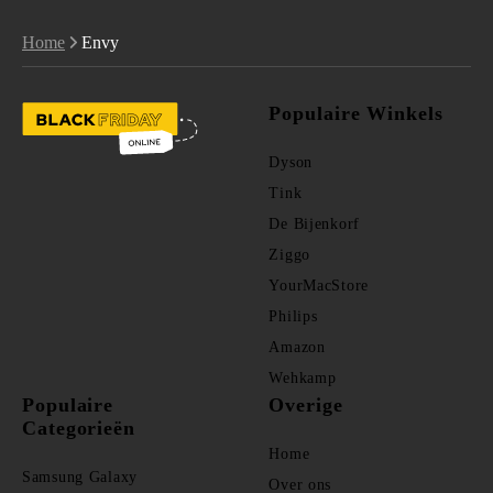
Home
Envy
Populaire Winkels
Dyson
Tink
De Bijenkorf
Ziggo
YourMacStore
Philips
Amazon
Wehkamp
Populaire
Overige
Categorieën
Home
Samsung Galaxy
Over ons