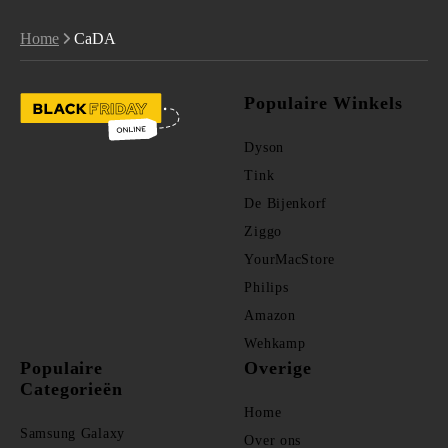
Home
CaDA
Populaire Winkels
Dyson
Tink
De Bijenkorf
Ziggo
YourMacStore
Philips
Amazon
Wehkamp
Populaire
Overige
Categorieën
Home
Samsung Galaxy
Over ons