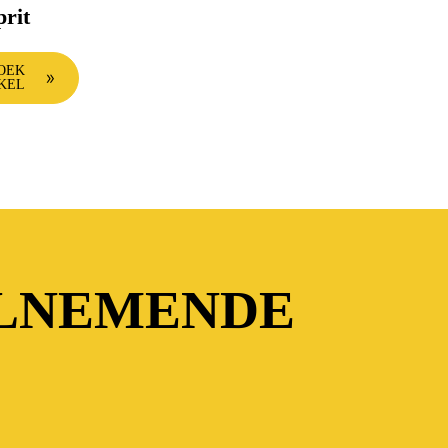
prit
OEK
KEL
ELNEMENDE