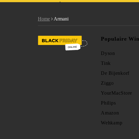
Home
Armani
Populaire Win
Dyson
Tink
De Bijenkorf
Ziggo
YourMacStore
Philips
Amazon
Wehkamp