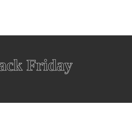
eën
Winkels
Winkels per categorie
Over Black F
Over ons
Fashion
W
Blackfriday
Televisies
S
Esprit
B
Smart Tvs
i
ack Friday
Hunkemöller
Z
Oled Tvs
S
Rituals
O
Samsung Tv
O
Douglas
G
Beamer
S
Wehkamp
P
De Bijenkorf
Witgoed
G
Wasmachines
G
Wasdrogers
G
Koelkasten
G