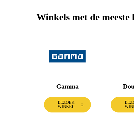
Apple Watch
Keuken
Winkels met de meeste 
Alle producten & deals
Gamma
Dou
BEZOEK
BEZ
WINKEL
WIN