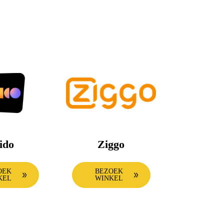
ido
Ziggo
OEK
BEZOEK
KEL
WINKEL