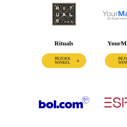
Rituals
YourM
BEZOEK
BEZ
WINKEL
WIN