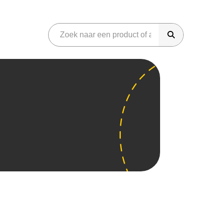
riday
onen
Gaming
martphones
Audio
eter Bed
Azerty
Phone
Sonos
iggo
amsung Galaxy
Koptelefoons
dido
neplus
Soundbar
amma
im Only
JBL Speakers
raxis
aming
Overig
aming headset
Parfum
aming laptops
Gereedschap
aming monitor
Koffiemachines