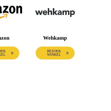
zon
Wehkamp
OEK
BEZOEK
KEL
WINKEL