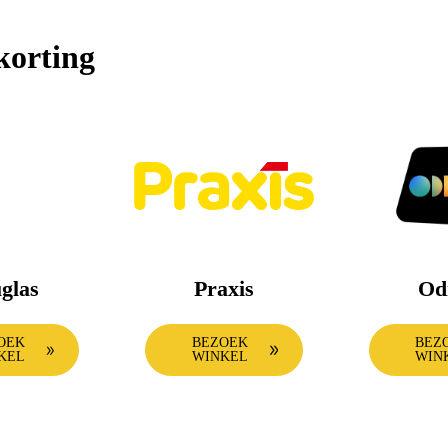
Oven
korting
glas
Praxis
Od
OEK
BEZOEK
BEZ
KEL
WINKEL
WIN