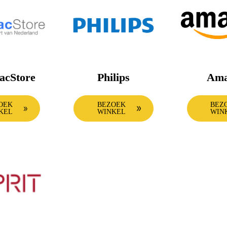
acStore
Philips
Ama
OEK
BEZOEK
BEZ
KEL
WINKEL
WIN