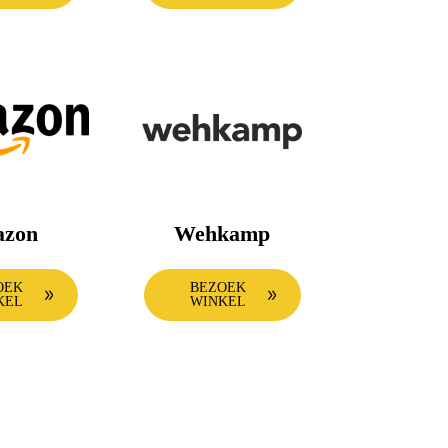
zon
Wehkamp
OEK
BEZOEK
KEL
WINKEL