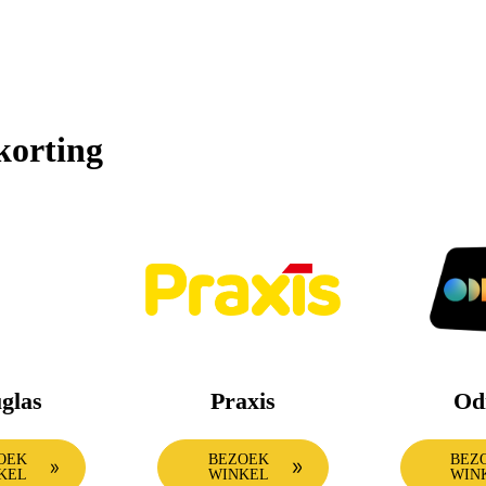
korting
glas
Praxis
Od
OEK
BEZOEK
BEZ
KEL
WINKEL
WIN