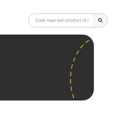
riday
onen
Gaming
martphones
Audio
eter Bed
Azerty
Phone
Sonos
iggo
amsung Galaxy
Koptelefoons
dido
neplus
Soundbar
amma
im Only
JBL Speakers
raxis
aming
Overig
aming headset
Parfum
aming laptops
Gereedschap
aming monitor
Koffiemachines