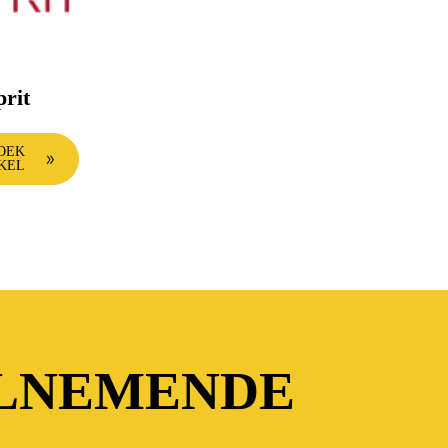
prit
OEK
KEL
ELNEMENDE