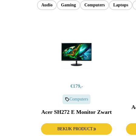
Apple Watch
Keuken
Audio
Gaming
Computers
Laptops
Alle producten & deals
€179,-
Computers
A
Acer SH272 E Monitor Zwart
BEKIJK PRODUCT