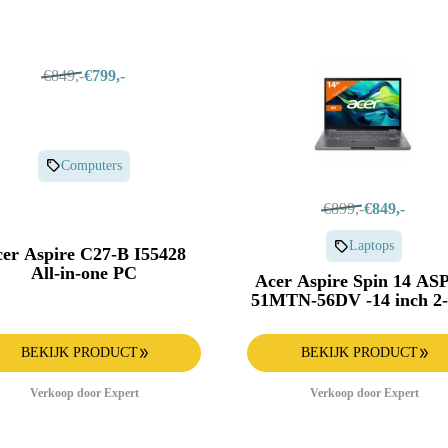
€849,-
€799,-
Computers
€899,-
€849,-
Laptops
er Aspire C27-B I55428
All-in-one PC
Acer Aspire Spin 14 AS
51MTN-56DV -14 inch 2-
laptop
BEKIJK PRODUCT
BEKIJK PRODUCT
Verkoop door Expert
Verkoop door Expert