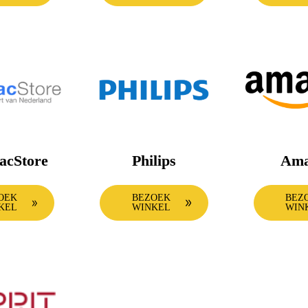
acStore
Philips
Ama
OEK
BEZOEK
BEZ
KEL
WINKEL
WIN