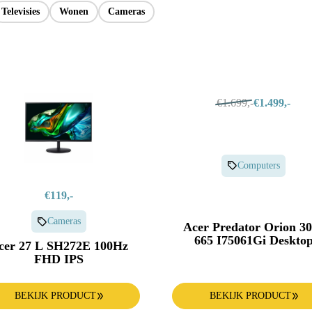
Oven
Televisies
Wonen
Cameras
€1.699,-
€1.499,-
Computers
€119,-
Cameras
Acer Predator Orion 3
665 I75061Gi Deskto
cer 27 L SH272E 100Hz
FHD IPS
BEKIJK PRODUCT
BEKIJK PRODUCT