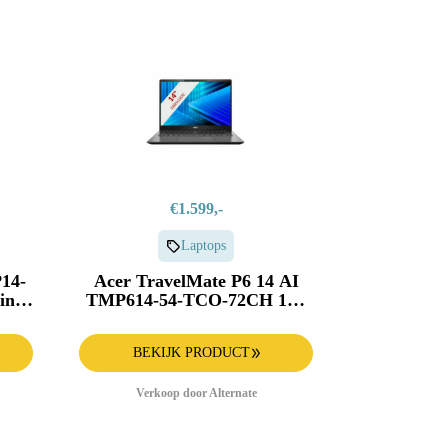
€1.599,-
Laptops
P14-
Acer TravelMate P6 14 AI
in-1
TMP614-54-TCO-72CH 14''
Copilotplus laptop
BEKIJK PRODUCT
Verkoop door Alternate