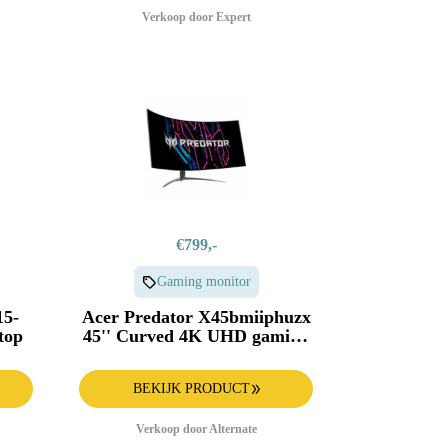
Verkoop door Expert
€799,-
Gaming monitor
15-
Acer Predator X45bmiiphuzx
top
45'' Curved 4K UHD gaming
monitor
BEKIJK PRODUCT
Verkoop door Alternate