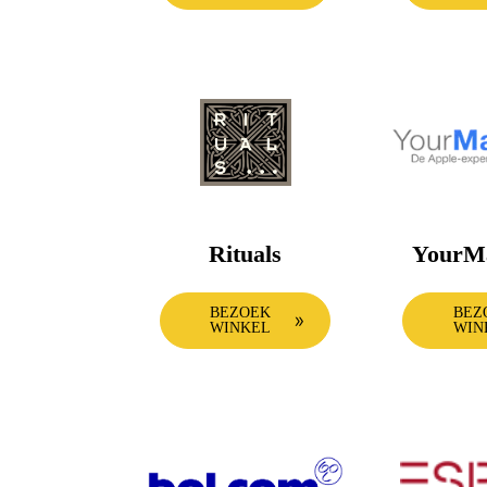
Rituals
YourM
BEZOEK
BEZ
WINKEL
WIN