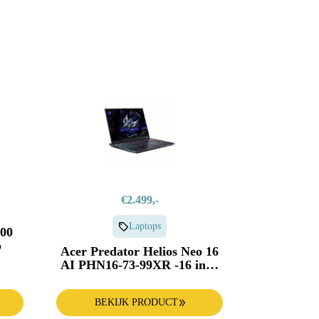
€2.499,-
Laptops
000
p
Acer Predator Helios Neo 16
AI PHN16-73-99XR -16 inch
Gaming laptop
BEKIJK PRODUCT