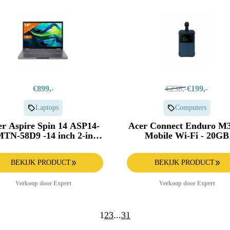
€899,-
€238,-
€199,-
Laptops
Computers
r Aspire Spin 14 ASP14-
Acer Connect Enduro M
TN-58D9 -14 inch 2-in-1
Mobile Wi-Fi - 20GB
laptop
International Data Mi-
routers Blauw
BEKIJK PRODUCT
BEKIJK PRODUCT
Verkoop door Expert
Verkoop door Expert
1
2
3
...
31