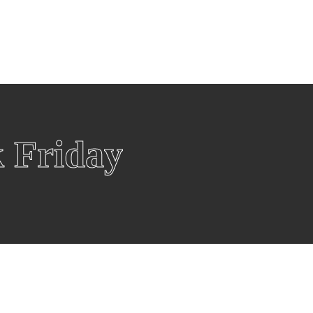
eën
Winkels
Winkels per categorie
Over Black F
Over ons
Fashion
W
Blackfriday
Televisies
S
Esprit
B
Smart Tvs
i
 Friday
Hunkemöller
Z
Oled Tvs
S
Rituals
O
Samsung Tv
O
Douglas
G
Beamer
S
Wehkamp
P
De Bijenkorf
Witgoed
G
Wasmachines
G
Wasdrogers
G
Koelkasten
G