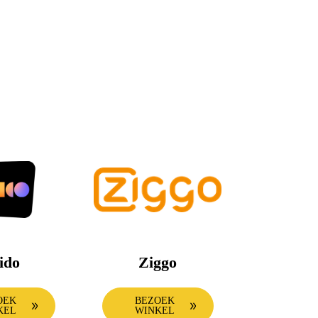
ido
Ziggo
OEK
BEZOEK
KEL
WINKEL