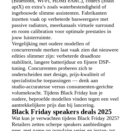
(Bluetooth, Wi‑Fi, HDMI eARC), codecs (zoals
aptX) en extra’s zoals waterbestendigheid of
ingebouwde slimme assistenten. Fabrikanten
inzetten vaak op verbeterde basweergave met
passive radiators, meerkanaals virtuele surround
en room calibration voor optimale prestaties in
jouw luisterruimte.
Vergelijking met oudere modellen of
concurrerende merken laat vaak zien dat nieuwere
edities slimmer zijn: verbeterde draadloze
stabiliteit, langere batterijduur en fijnere DSP-
tuning. Concurrenten proberen zich te
onderscheiden met design, prijs-kwaliteit of
specialistische toepassingen — denk aan
studio‑accuratesse versus consumenten‑gerichte
volumekracht. Tijdens Black Friday kun je
oudere, beproefde modellen vinden tegen een veel
aantrekkelijkere prijs dan bij lancering.
Black Friday speakers deals 2025
Wat kun je verwachten tijdens Black Friday 2025?
Retailers zetten scherpe speakers aanbiedingen
neer, met name op populaire series en instap- tot