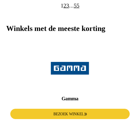
1
2
3
...
55
Winkels met de meeste korting
Gamma
BEZOEK WINKEL