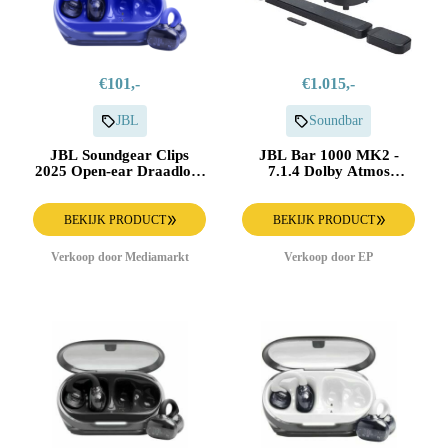
€101,-
€1.015,-
JBL
Soundbar
JBL Soundgear Clips
JBL Bar 1000 MK2 -
2025 Open-ear Draadloze
7.1.4 Dolby Atmos
Oordopjes Blauw
Soundbar
BEKIJK PRODUCT
BEKIJK PRODUCT
Verkoop door Mediamarkt
Verkoop door EP