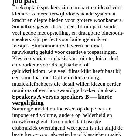
jou past
Boekenplankspeakers zijn compact en ideaal voor
kleinere kamers, terwijl vloerstaande systemen
kracht en diepte bieden voor grotere woonkamers.
Soundbars geven direct meer filmimpact zonder
veel gedoe met opstelling, en draagbare bluetooth-
speakers zijn perfect voor buitengebruik en
feestjes. Studiomonitors leveren neutraal,
nauwkeurig geluid voor creatieve toepassingen.
Kies een variant op basis van ruimte, luisterdoel
en voorkeur voor draagbaarheid of
geluidsrijkdom: wie veel films kijkt heeft baat bij
een soundbar met Dolby-ondersteuning,
muziekliefhebbers die detail willen kiezen eerder
monitors of een hoogwaardige boekenplankset.
Speakers A versus speakers B — korte
vergelijking
Sommige modellen focussen op diepe bas en
imponerend volume, andere op helderheid en
nauwkeurigheid. Een model dat basrijke
clubmuziek overtuigend weergeeft is niet altijd de
beste keuze voor akoestische of klassieke muziek