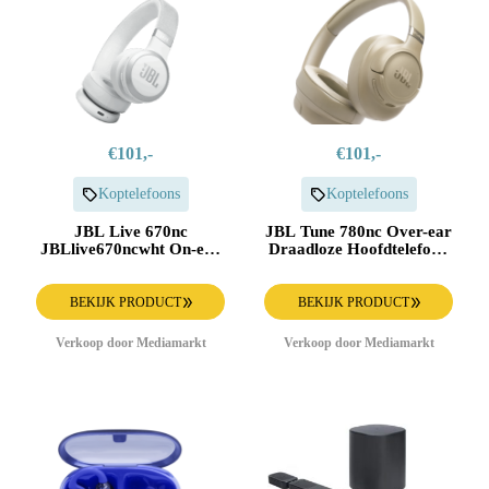
€101,-
€101,-
Koptelefoons
Koptelefoons
JBL Live 670nc
JBL Tune 780nc Over-ear
JBLlive670ncwht On-ear
Draadloze Hoofdtelefoon
Draadloze Hoofdtelefoon
Met Noise-cancelling
Met Noise-cancelling Wit
Beige
BEKIJK PRODUCT
BEKIJK PRODUCT
Verkoop door Mediamarkt
Verkoop door Mediamarkt