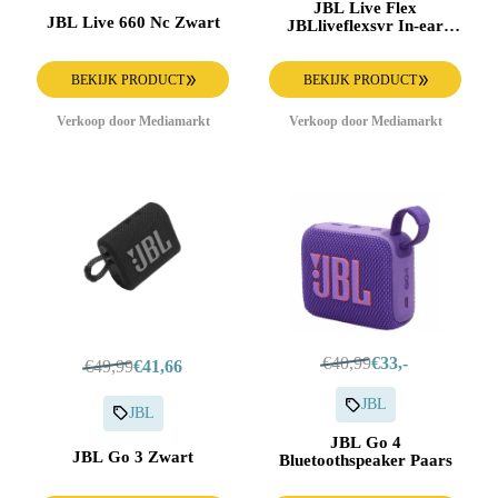
JBL Live Flex
JBL Live 660 Nc Zwart
JBLliveflexsvr In-ear
Draadloze Oordopjes
Zilver
BEKIJK PRODUCT
BEKIJK PRODUCT
Verkoop door Mediamarkt
Verkoop door Mediamarkt
€40,99
€33,-
€49,99
€41,66
JBL
JBL
JBL Go 4
JBL Go 3 Zwart
Bluetoothspeaker Paars