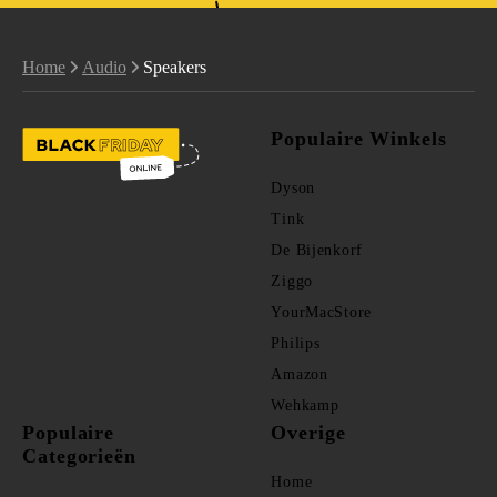
Home
Audio
Speakers
Populaire Winkels
Dyson
Tink
De Bijenkorf
Ziggo
YourMacStore
Philips
Amazon
Wehkamp
Populaire
Overige
Categorieën
Home