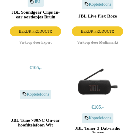
JBL
Koptelefoons
JBL Soundgear Clips In-
JBL Live Flex Roze
ear oordopjes Bruin
BEKIJK PRODUCT
BEKIJK PRODUCT
Verkoop door Expert
Verkoop door Mediamarkt
€105,-
Koptelefoons
€105,-
Koptelefoons
JBL Tune 780NC On-ear
hoofdtelefoon Wit
JBL Tuner 3 Dab-radio