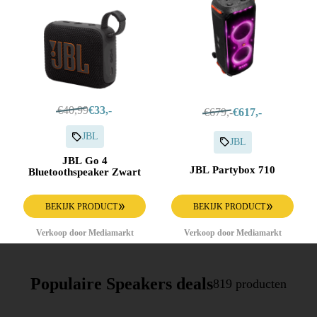
€40,99
€33,-
€679,-
€617,-
JBL
JBL
JBL Go 4
JBL Partybox 710
Bluetoothspeaker Zwart
BEKIJK PRODUCT
BEKIJK PRODUCT
Verkoop door Mediamarkt
Verkoop door Mediamarkt
Populaire Speakers deals
819 producten