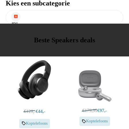
Kies een subcategorie
JBL
Beste Speakers deals
€179,99
€97,-
€129,-
€44,-
Koptelefoons
Koptelefoons